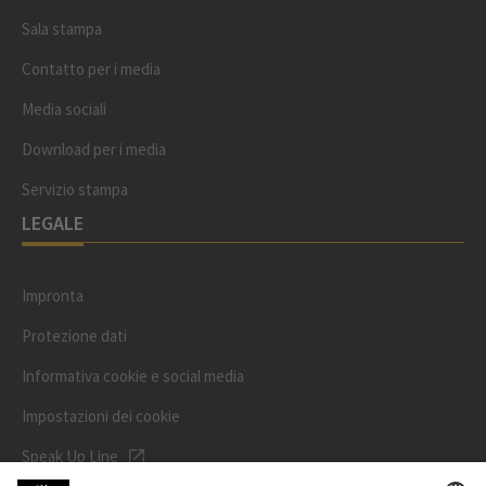
Sala stampa
Contatto per i media
Media sociali
Download per i media
Servizio stampa
LEGALE
Impronta
Protezione dati
Informativa cookie e social media
Impostazioni dei cookie
Speak Up Line