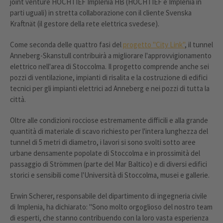
joint venture HOCHTIEF Implenia HB (HOCHTIEF e Implenia in
parti uguali) in stretta collaborazione con il cliente Svenska
Kraftnät (il gestore della rete elettrica svedese).
Come seconda delle quattro fasi del
progetto "City Link"
, il tunnel
Anneberg-Skanstull contribuirà a migliorare l'approvvigionamento
elettrico nell'area di Stoccolma. Il progetto comprende anche sei
pozzi di ventilazione, impianti di risalita e la costruzione di edifici
tecnici per gli impianti elettrici ad Anneberg e nei pozzi di tutta la
città.
Oltre alle condizioni rocciose estremamente difficili e alla grande
quantità di materiale di scavo richiesto per l'intera lunghezza del
tunnel di 5 metri di diametro, i lavori si sono svolti sotto aree
urbane densamente popolate di Stoccolma e in prossimità del
passaggio di Strömmen (parte del Mar Baltico) e di diversi edifici
storici e sensibili come l'Università di Stoccolma, musei e gallerie.
Erwin Scherer, responsabile del dipartimento di ingegneria civile
di Implenia, ha dichiarato: "Sono molto orgoglioso del nostro team
di esperti, che stanno contribuendo con la loro vasta esperienza