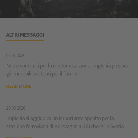
ALTRI MESSAGGI
06.07.2026
Nuovi contratti per la modernizzazione: Implenia prepara
gli immobili esistenti per il futuro
READ MORE
29.06.2026
Implenia si aggiudica un importante appalto per la
stazione ferroviaria di Korsvägen a Göteborg, in Svezia