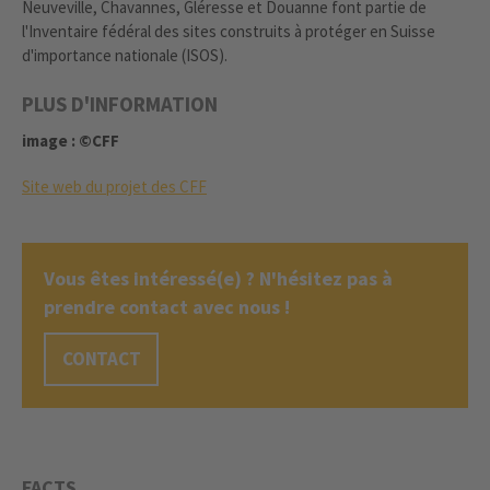
Neuveville, Chavannes, Gléresse et Douanne font partie de
l'Inventaire fédéral des sites construits à protéger en Suisse
d'importance nationale (ISOS).
PLUS D'INFORMATION
image : ©CFF
Site web du projet des CFF
Vous êtes intéressé(e) ? N'hésitez pas à
prendre contact avec nous !
CONTACT
FACTS