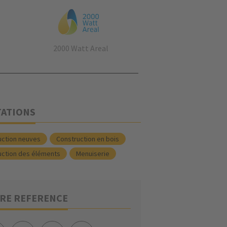
2000 Watt Areal
TATIONS
uction neuves
Construction en bois
uction des éléments
Menuiserie
RE REFERENCE