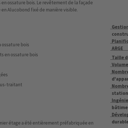
s en ossature bois. Le revêtement de la façade
 en Alucobond fixé de manière visible.
Gestio
constr
Planifi
 ossature bois
ARGE
s en ossature bois
Taille d
Volume
Nombr
gées
d'appa
us-traitant
Nombre
statio
Ingéni
bâtime
Dévelo
durabl
emier étage a été entièrement préfabriquée en