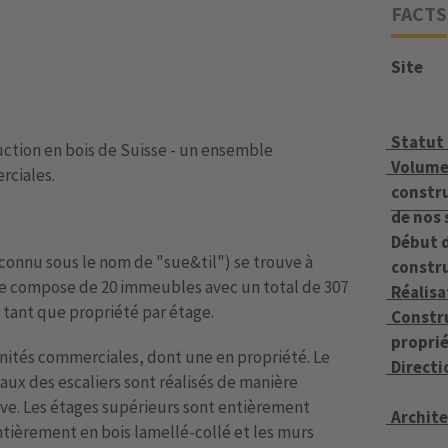
FACTS
Site
Statut
uction en bois de Suisse - un ensemble
Volume
rciales.
constru
de nos 
Début d
connu sous le nom de "sue&til") se trouve à
constr
se compose de 20 immeubles avec un total de 307
Réalisa
 tant que propriété par étage.
Constr
proprié
unités commerciales, dont une en propriété. Le
Directi
aux des escaliers sont réalisés de manière
ve. Les étages supérieurs sont entièrement
Archit
ntièrement en bois lamellé-collé et les murs