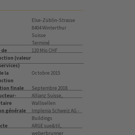
Else-Züblin-Strasse
8404 Winterthur
Suisse
Terminé
 de
120 Mio CHF
ction (valeur
services)
e la
Octobre 2015
uction
tion finale
Septembre 2018
ucteur-
Allianz Suisse,
taire
Wallisellen
on générale
Implenia Schweiz AG -
Buildings
ecte
ARGE sue&til,
weberbrunner