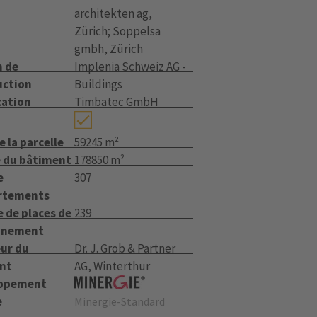
architekten ag,
Zürich; Soppelsa
gmbh, Zürich
n de
Implenia Schweiz AG -
uction
Buildings
cation
Timbatec GmbH
e la parcelle
59245 m²
 du bâtiment
178850 m²
e
307
rtements
 de places de
239
nnement
eur du
Dr. J. Grob & Partner
nt
AG, Winterthur
ppement
e
Minergie-Standard