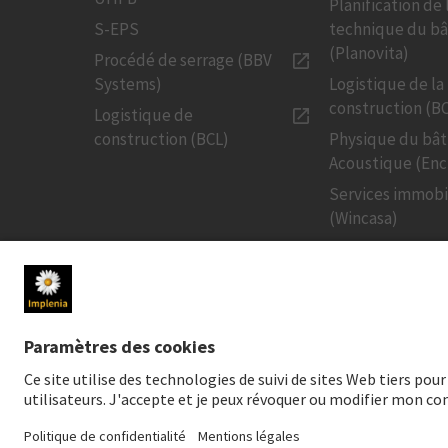
Planification de 
S-EPS
technique du b
(Planovita)
Procédé de serrage (BBV
Systems)
Logistique de la
construction (B
Logistique de
construction (BCL)
Physique du bâ
Acoustique (Enc
Services immobi
(Wincasa)
MÉDIAS
INVESTISSE
Newsroom
Cours de l'actio
Contact pour les médias
Publications fin
Médias sociaux
Investissement 