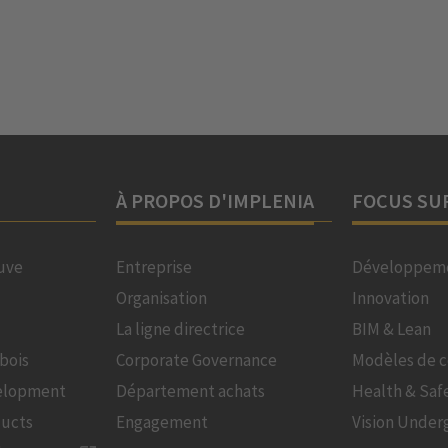
À PROPOS D'IMPLENIA
FOCUS SU
uve
Entreprise
Développeme
Organisation
Innovation
La ligne directrice
BIM & Lean
bois
Corporate Governance
Modèles de c
velopment
Département achats
Health & Saf
ducts
Engagement
Vision Under