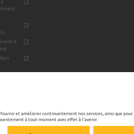
la
âtiment
CL)
timent &
ira)
liers
URS
LÉGAL
n
Mentions lég
ancières
Données pers
durable
Déclaration c
media