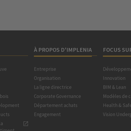
À PROPOS D'IMPLENIA
FOCUS SU
uve
Entreprise
Développeme
Organisation
Innovation
La ligne directrice
BIM & Lean
bois
Corporate Governance
Modèles de c
velopment
Département achats
Health & Saf
ducts
Engagement
Vision Under
la
âtiment