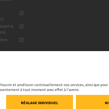
CL)
timent &
ira)
liers
URS
LÉGAL
n
Mentions lég
ancières
Données pers
durable
Déclaration c
media
ns
Paramètres 