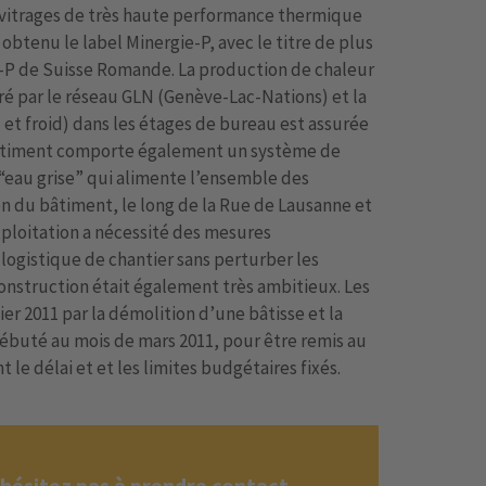
vitrages de très haute performance thermique
 obtenu le label Minergie-P, avec le titre de plus
e-P de Suisse Romande. La production de chaleur
uré par le réseau GLN (Genève-Lac-Nations) et la
et froid) dans les étages de bureau est assurée
 bâtiment comporte également un système de
 “eau grise” qui alimente l’ensemble des
n du bâtiment, le long de la Rue de Lausanne et
xploitation a nécessité des mesures
 logistique de chantier sans perturber les
onstruction était également très ambitieux. Les
r 2011 par la démolition d’une bâtisse et la
ébuté au mois de mars 2011, pour être remis au
 le délai et et les limites budgétaires fixés.
'hésitez pas à prendre contact