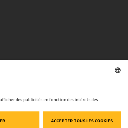
PRIX DE L'ACTION
SWX: Implenia AG
ales
ISIN: CH0023868554
onnelles
62,70 CHF
ookies et social
-0,50 CHF
(-0,79%)
de
Details