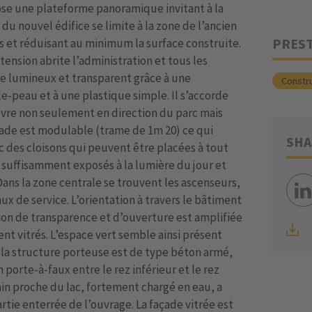
ose une plateforme panoramique invitant à la
u nouvel édifice se limite à la zone de l’ancien
PRES
ts et réduisant au minimum la surface construite.
tension abrite l’administration et tous les
ce lumineux et transparent grâce à une
Constr
le-peau et à une plastique simple. Il s’accorde
uvre non seulement en direction du parc mais
façade est modulable (trame de 1m 20) ce qui
SHA
ec des cloisons qui peuvent être placées à tout
t suffisamment exposés à la lumière du jour et
Dans la zone centrale se trouvent les ascenseurs,
aux de service. L’orientation à travers le bâtiment
sion de transparence et d’ouverture est amplifiée
nt vitrés. L’espace vert semble ainsi présent
 la structure porteuse est de type béton armé,
porte-à-faux entre le rez inférieur et le rez
ain proche du lac, fortement chargé en eau, a
rtie enterrée de l’ouvrage. La façade vitrée est