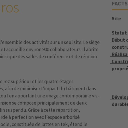
ros
FACTS
Site
Statut
Début d
’ensemble des activités sur un seul site. Le siège
constr
t accueille environ 900 collaborateurs. Il abrite
Réalisa
 ainsi que des salles de conférence et de réunion.
Constr
proprié
 rez supérieur et les quatre étages
és, afin de minimiser l’impact du bâtiment dans
 tout en apportant une image contemporaine vis-
Dévelo
tension se compose principalement de deux
durabl
llin suspendu. Grâce à cette répartition,
rde à perfection avec l’espace arborisé
socle, constituée de lattes en tek, étend le