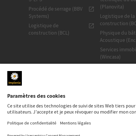
(Planovita)
Procédé de serrage (BBV
Systems)
Logistique de la
construction (B
Logistique de
construction (BCL)
Physique du bâ
Acoustique (Enc
Services immobi
(Wincasa)
MÉDIAS
INVESTISSE
Newsroom
Cours de l'actio
Contact pour les médias
Publications fin
Médias sociaux
Investissement 
Téléchargements pour les
Creditor Relatio
médias