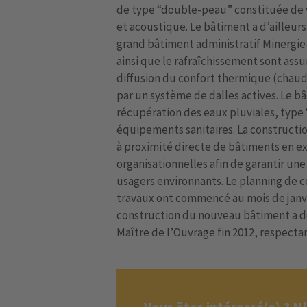
de type “double-peau” constituée de 
et acoustique. Le bâtiment a d’ailleurs
grand bâtiment administratif Minergi
ainsi que le rafraîchissement sont ass
diffusion du confort thermique (chaud 
par un système de dalles actives. Le
récupération des eaux pluviales, type
équipements sanitaires. La constructio
à proximité directe de bâtiments en e
organisationnelles afin de garantir une
usagers environnants. Le planning de c
travaux ont commencé au mois de janvie
construction du nouveau bâtiment a d
Maître de l’Ouvrage fin 2012, respectant
Vous êtes intéressé(e) ? N