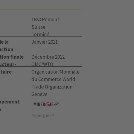
1680 Romont
Suisse
Terminé
e la
Janvier 2011
uction
tion finale
Décembre 2012
ucteur-
OMC/WTO
taire
Organisation Mondiale
du Commerce World
Trade Organization
Genève
ppement
e
Minergie-P