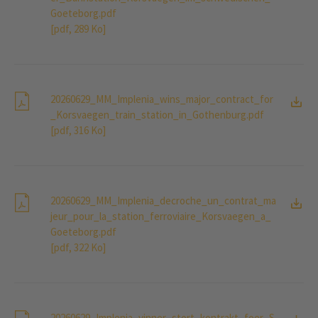
Goeteborg.pdf
[pdf, 289 Ko]
20260629_MM_Implenia_wins_major_contract_for
_Korsvaegen_train_station_in_Gothenburg.pdf
[pdf, 316 Ko]
20260629_MM_Implenia_decroche_un_contrat_ma
jeur_pour_la_station_ferroviaire_Korsvaegen_a_
Goeteborg.pdf
[pdf, 322 Ko]
20260629_Implenia_vinner_stort_kontrakt_foer_S