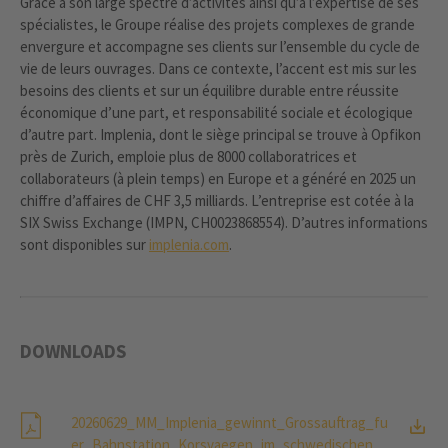
Grâce à son large spectre d’activités ainsi qu’à l’expertise de ses
spécialistes, le Groupe réalise des projets complexes de grande
envergure et accompagne ses clients sur l’ensemble du cycle de
vie de leurs ouvrages. Dans ce contexte, l’accent est mis sur les
besoins des clients et sur un équilibre durable entre réussite
économique d’une part, et responsabilité sociale et écologique
d’autre part. Implenia, dont le siège principal se trouve à Opfikon
près de Zurich, emploie plus de 8000 collaboratrices et
collaborateurs (à plein temps) en Europe et a généré en 2025 un
chiffre d’affaires de CHF 3,5 milliards. L’entreprise est cotée à la
SIX Swiss Exchange (IMPN, CH0023868554). D’autres informations
sont disponibles sur
implenia.com
.
DOWNLOADS
20260629_MM_Implenia_gewinnt_Grossauftrag_fu
er_Bahnstation_Korsvaegen_im_schwedischen_