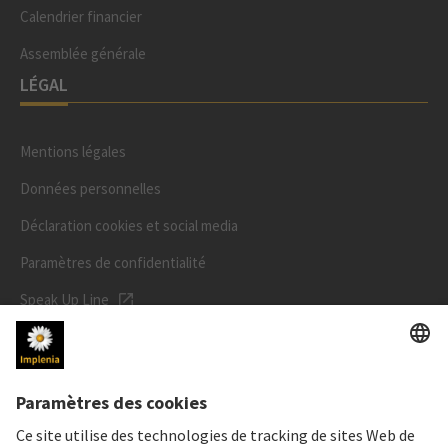
Calendrier financier
Assemblée générale
LÉGAL
Mentions légales
Données personnelles
Déclaration cookies et social media
Paramètres de confidentialité
Speak Up Line
PRIX DE L'ACTION
SWX: Implenia AG
ISIN: CH0023868554
62,30 CHF