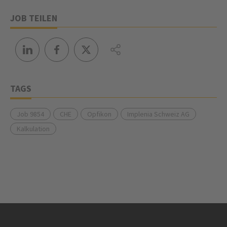
JOB TEILEN
TAGS
Job 9854
CHE
Opfikon
Implenia Schweiz AG
Kalkulation