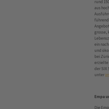
rund 15
aus hoch
Ausführ
führend
Angebots
grosse,
Lebensz
ein nach
und öko
bei Züri
erzielte
der SIX 
unter
i
Empa u
Die Empa