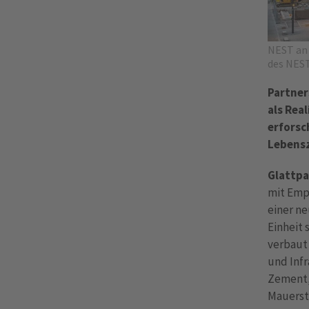
NEST an 
des NEST
Partner
als Rea
erforsc
Lebensz
Glattpa
mit Emp
einer n
Einheit 
verbaut
und Inf
Zement,
Mauerst