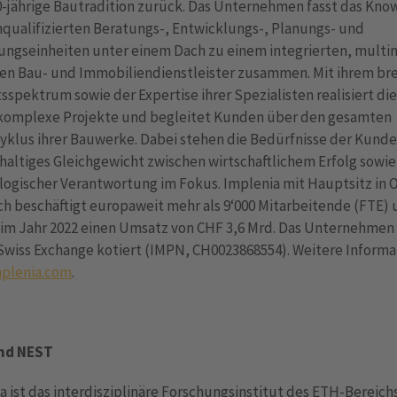
0-jährige Bautradition zurück. Das Unternehmen fasst das Kn
qualifizierten Beratungs-, Entwicklungs-, Planungs- und
ungseinheiten unter einem Dach zu einem integrierten, multin
en Bau- und Immobiliendienstleister zusammen. Mit ihrem br
spektrum sowie der Expertise ihrer Spezialisten realisiert di
 komplexe Projekte und begleitet Kunden über den gesamten
yklus ihrer Bauwerke. Dabei stehen die Bedürfnisse der Kund
haltiges Gleichgewicht zwischen wirtschaftlichem Erfolg sowie 
logischer Verantwortung im Fokus. Implenia mit Hauptsitz in 
ch beschäftigt europaweit mehr als 9‘000 Mitarbeitende (FTE)
 im Jahr 2022 einen Umsatz von CHF 3,6 Mrd. Das Unternehmen 
Swiss Exchange kotiert (IMPN, CH0023868554). Weitere Inform
mplenia.com
.
nd NEST
 ist das interdisziplinäre Forschungsinstitut des ETH-Bereichs