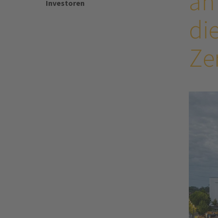
an
Investoren
di
Ze