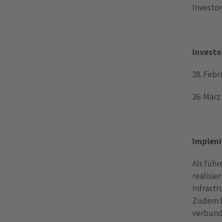
Investor
Investo
28. Febr
26. Mär
Impleni
Als füh
realisi
Infrastr
Zudem b
verbunde