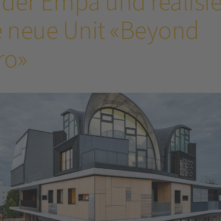
 der Empa und realisie
e neue Unit «Beyond
ro»