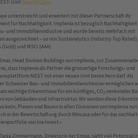
EST-Unit:
Beyond Zero
pe unterstreicht und erweitert mit dieser Partnerschaft ihr
nt für Nachhaltigkeit. Implenia ist bezüglich Nachhaltigkeit
au- und Immobilien­industrie und wurde bereits mehrfach mit
n ausgezeichnet – so von Sustainalytics (Industry Top Rated)
 (Gold) und MSCI (AAA).
lmar, Head Division Buildings von Implenia, zur Zusammenarbe
ns, dass Implenia als Partner die grossartige Forschungs- und
onsplattform NEST mit einer neuen Unit bereichern darf. Als
er Schweizer Bau- und Immobiliendienstleister ermöglichen wi
m wichtige Erkenntnisse für ein künftiges, CO
-senkendes Ba
2
n von Gebäuden und Infrastruktur. Wir werden diese Erkenntn
ickeln, Planen und Bauen in allen Divisionen von Implenia nut
ch in der Bewirtschaftung durch Wincasa oder für das nachhalt
­enportfolio von Ina Invest.»
. Tanja Zimmermann, Direktorin der Empa, sieht viel Potenzial i