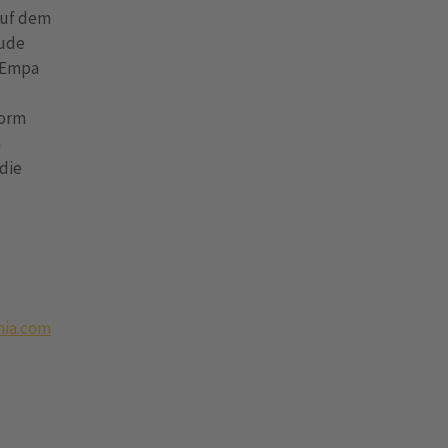
auf dem
äude
s Empa
form
m
 die
ia.com