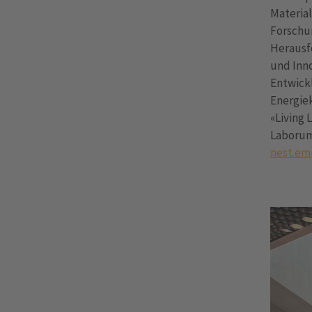
Materia
Forschun
Herausfo
und Inn
Entwick
Energie
«Living 
Laborum
nest.em