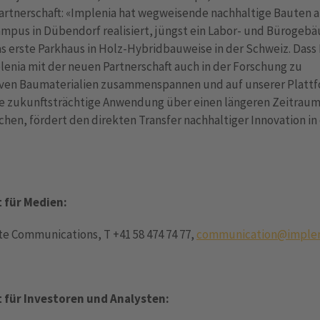
artnerschaft: «Implenia hat wegweisende nachhaltige Bauten 
mpus in Dübendorf realisiert, jüngst ein Labor- und Bürogeb
s erste Parkhaus in Holz-Hybrid­bauweise in der Schweiz. Das
enia mit der neuen Partnerschaft auch in der Forschung zu
iven Bau­materialien zusammenspannen und auf unserer Platt
e zukunftsträchtige Anwendung über einen längeren Zeitrau
hen, fördert den direkten Transfer nachhaltiger Innovation in
 für Medien:
e Communications, T +41 58 474 74 77,
communication@implen
 für Investoren und Analysten: