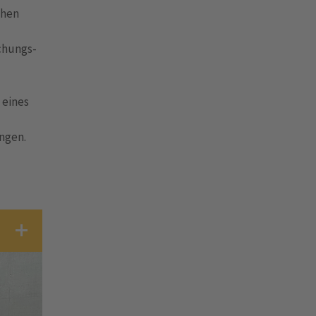
chen
chungs-
 eines
ngen.