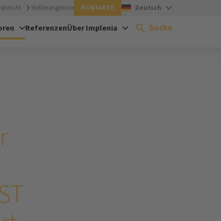
sbericht
Stellenangebote
KONTAKTE
Deutsch
Suche
oren
Referenzen
Über Implenia
r
EST