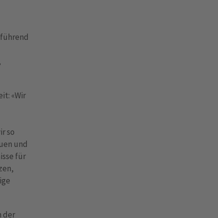
 führend
,
it: «Wir
r so
uen und
isse für
zen,
ige
n der