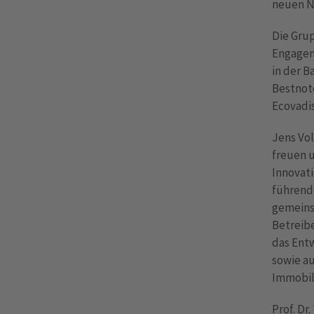
neuen N
Die Grup
Engageme
in der B
Bestnote
Ecovadis
Jens Vol
freuen u
Innovati
führend
gemeinsa
Betreibe
das Entw
sowie au
Immobili
Prof. Dr