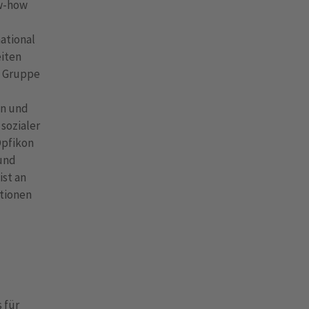
ow-how
ational
eiten
e Gruppe
en und
sozialer
Opfikon
 und
ist an
ationen
 für