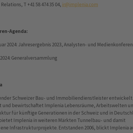
 Relations, T +41 58 474 35 04,
ir@implenia.com
ren-Agenda:
uar 2024: Jahresergebnis 2023, Analysten- und Medienkonferen
z 2024: Generalversammlung
a
render Schweizer Bau- und Immobiliendienstleister entwickelt
ert und bewirtschaftet Implenia Lebensräume, Arbeitswelten u
uktur für künftige Generationen in der Schweiz und in Deutsch
ietet Implenia in weiteren Märkten Tunnelbau- und damit
ne Infrastrukturprojekte. Entstanden 2006, blickt Implenia a