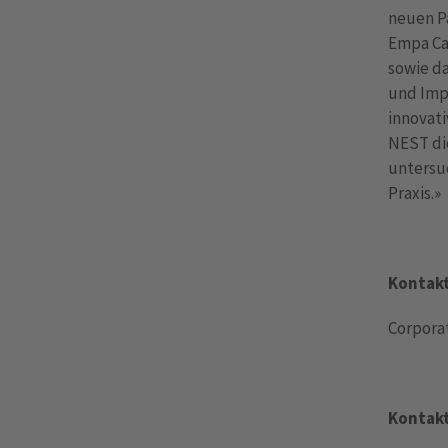
neuen P
Empa Ca
sowie da
und Impl
innovat
NEST di
untersuc
Praxis.»
Kontakt
Corporat
Kontakt