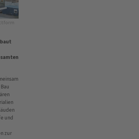
attform
 baut
gesamten
emeinsam
 Bau
nären
ialien
bäuden
fe und
en zur