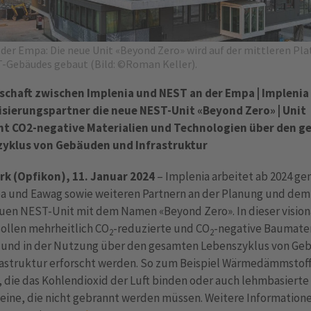
der Empa: Die neue Unit «Beyond Zero» wird auf der mittleren Pl
-Gebäudes gebaut (Bild: ©Roman Keller).
schaft zwischen Implenia und NEST an der Empa | Implenia
lisierungspartner die neue NEST-Unit «Beyond Zero» | Unit
ht CO2-negative Materialien und Technologien über den 
yklus von Gebäuden und Infrastruktur
rk (Opfikon), 11. Januar 2024
– Implenia arbeitet ab 2024 g
a und Eawag sowie weiteren Partnern an der Planung und dem
euen NEST-Unit mit dem Namen «Beyond Zero». In dieser visio
sollen mehrheitlich CO
-reduzierte und CO
-negative Baumater
2
2
 und in der Nutzung über den gesamten Lebenszyklus von Ge
rastruktur erforscht werden. So zum Beispiel Wärmedämmstof
 die das Kohlendioxid der Luft binden oder auch lehmbasierte
eine, die nicht gebrannt werden müssen. Weitere Information