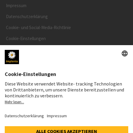
Impressum
Datenschutzerklärung
Cookie- und Social-Media-Richtlinie
Cookie-Einstellungen
Speak Up Line
AKTIENKURS
SWX: Implenia AG
ISIN: CH0023868554
62,30 CHF
0,00 CHF
(0,00%)
Details