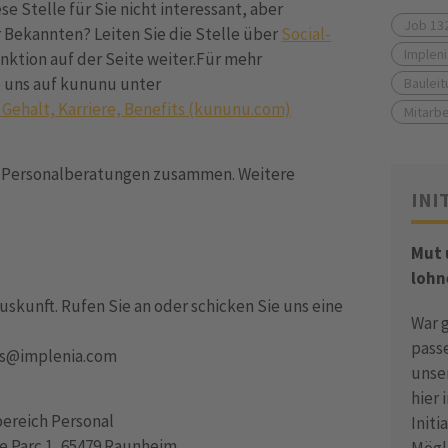
e Stelle für Sie nicht interessant, aber
Job 13
r Bekannten? Leiten Sie die Stelle über
Social-
Impleni
nktion auf der Seite weiter.Für mehr
e uns auf kununu unter
Bauleit
 Gehalt, Karriere, Benefits (kununu.com)
Mitarbe
en Personalberatungen zusammen. Weitere
INI
Mut
lohn
uskunft. Rufen Sie an oder schicken Sie uns eine
War 
pass
ines@implenia.com
unse
hier 
bereich Personal
Init
 Parc 1, 65479 Raunheim