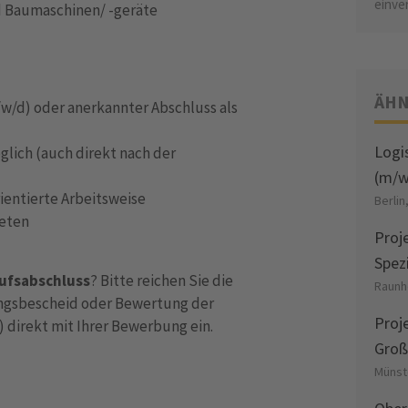
einve
nd Baumaschinen/ -geräte
ÄHN
w/d) oder anerkannter Abschluss als
Logi
glich (auch direkt nach der
(m/w/
ientierte Arbeitsweise
Berlin
reten
Proj
Spez
ufsabschluss
? Bitte reichen Sie die
Raunh
gsbescheid oder Bewertung der
Proj
 direkt mit Ihrer Bewerbung ein.
Groß
Münst