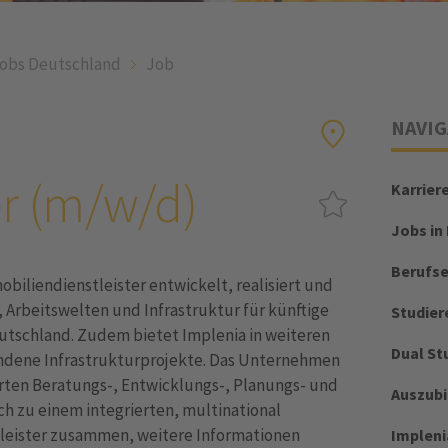
obs Deutschland
Job
NAVIG
er (m/w/d)
Karrier
Jobs in
Berufs
biliendienstleister entwickelt, realisiert und
Arbeitswelten und Infrastruktur für künftige
Studier
eutschland. Zudem bietet Implenia in weiteren
Dual St
dene Infrastrukturprojekte. Das Unternehmen
erten Beratungs-, Entwicklungs-, Planungs- und
Auszub
h zu einem integrierten, multinational
leister zusammen, weitere Informationen
Impleni