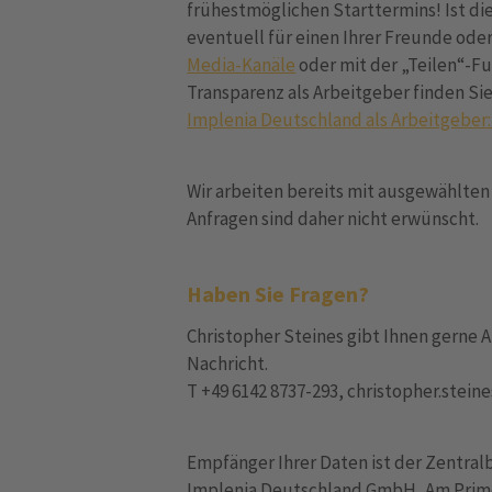
frühestmöglichen Starttermins! Ist dies
eventuell für einen Ihrer Freunde ode
Media-Kanäle
oder mit der „Teilen“-Fu
Transparenz als Arbeitgeber finden Si
Implenia Deutschland als Arbeitgeber:
Wir arbeiten bereits mit ausgewählt
Anfragen sind daher nicht erwünscht.
Haben Sie Fragen?
Christopher Steines gibt Ihnen gerne A
Nachricht.
T +49 6142 8737-293, christopher.ste
Empfänger Ihrer Daten ist der Zentral
Implenia Deutschland GmbH, Am Prime