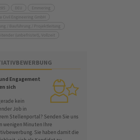
285
DEU
Emmering
a Civil Engineering GmbH
ung / Bauführung / Projektleitung
itender (unbefristet), Vollzeit
TIATIVBEWERBUNG
 und Engagement
en sich
gerade kein
ender Job in
rem Stellenportal? Senden Sie uns
in wenigen Minuten Ihre
iativbewerbung. Sie haben damit die