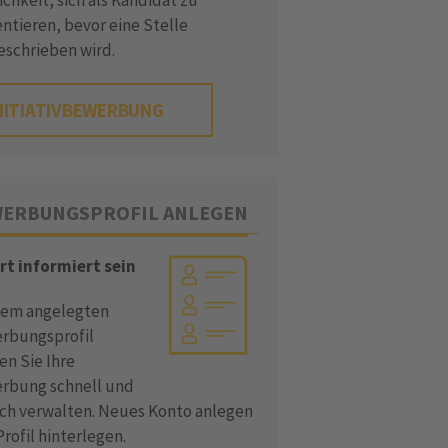
chkeit, sich als Kandidat zu
ntieren, bevor eine Stelle
eschrieben wird.
NITIATIVBEWERBUNG
ERBUNGSPROFIL ANLEGEN
rt informiert sein
dem angelegten
rbungsprofil
en Sie Ihre
rbung schnell und
ach verwalten. Neues Konto anlegen
rofil hinterlegen.