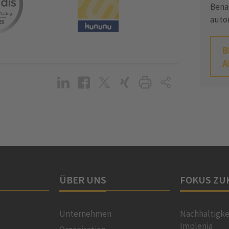
Bena
auto
B
A
ÜBER UNS
FOKUS ZU
Unternehmen
Nachhaltigke
Implenia