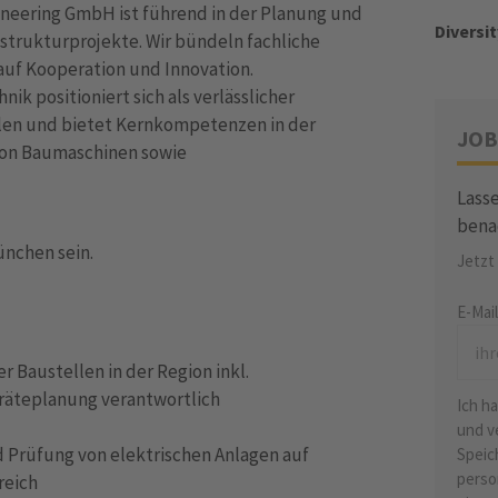
ngineering GmbH ist führend in der Planung und
Diversit
astrukturprojekte. Wir bündeln fachliche
auf Kooperation und Innovation.
ik positioniert sich als verlässlicher
ellen und bietet Kernkompetenzen in der
JOB
von Baumaschinen sowie
Lasse
bena
ünchen sein.
Jetzt
E-Mai
r Baustellen in der Region inkl.
räteplanung verantwortlich
Ich h
und v
d Prüfung von elektrischen Anlagen auf
Speic
perso
reich