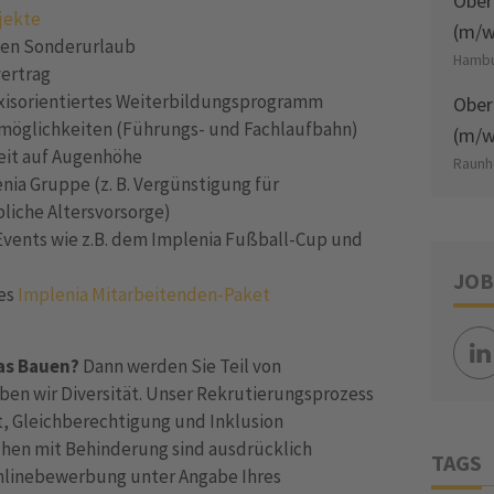
Ober
jekte
(m/w
len Sonderurlaub
Hambu
vertrag
axisorientiertes Weiterbildungsprogramm
Ober
gsmöglichkeiten (Führungs- und Fachlaufbahn)
(m/w
eit auf Augenhöhe
Raunh
enia Gruppe (z. B. Vergünstigung für
bliche Altersvorsorge)
Events wie z.B. dem Implenia Fußball-Cup und
JOB
hes
Implenia Mitarbeitenden-Paket
das Bauen?
Dann werden Sie Teil von
eben wir Diversität. Unser Rekrutierungsprozess
lt, Gleichberechtigung und Inklusion
hen mit Behinderung sind ausdrücklich
TAGS
Onlinebewerbung unter Angabe Ihres