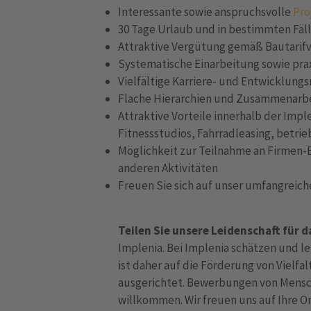
Interessante sowie anspruchsvolle
Pro
30 Tage Urlaub und in bestimmten Fäl
Attraktive Vergütung gemäß Bautarif
Systematische Einarbeitung sowie pr
Vielfältige Karriere- und Entwicklun
Flache Hierarchien und Zusammenarb
Attraktive Vorteile innerhalb der Impl
Fitnessstudios, Fahrradleasing, betrie
Möglichkeit zur Teilnahme an Firmen-
anderen Aktivitäten
Freuen Sie sich auf unser umfangreic
Teilen Sie unsere Leidenschaft für 
Implenia. Bei Implenia schätzen und l
ist daher auf die Förderung von Vielfa
ausgerichtet. Bewerbungen von Mensc
willkommen. Wir freuen uns auf Ihre 