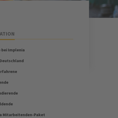
ATION
e bei Implenia
 Deutschland
erfahrene
ende
udierende
ildende
a Mitarbeitenden-Paket