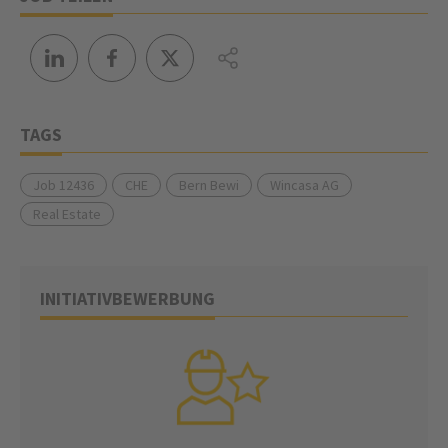
TAGS
Job 12436
CHE
Bern Bewi
Wincasa AG
Real Estate
INITIATIVBEWERBUNG