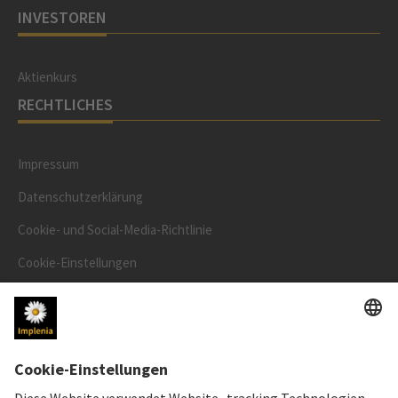
INVESTOREN
Aktienkurs
RECHTLICHES
Impressum
Datenschutzerklärung
Cookie- und Social-Media-Richtlinie
Cookie-Einstellungen
Speak Up Line
AKTIENKURS
SWX: Implenia AG
ISIN: CH0023868554