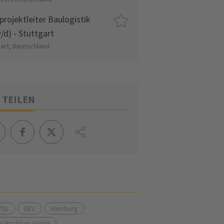
projektleiter Baulogistik
/d) - Stuttgart
gart, Deutschland
 TEILEN
792
DEU
Hamburg
ia Hochbau GmbH