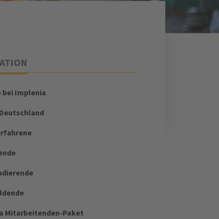
ATION
e bei Implenia
 Deutschland
erfahrene
ende
udierende
ildende
a Mitarbeitenden-Paket