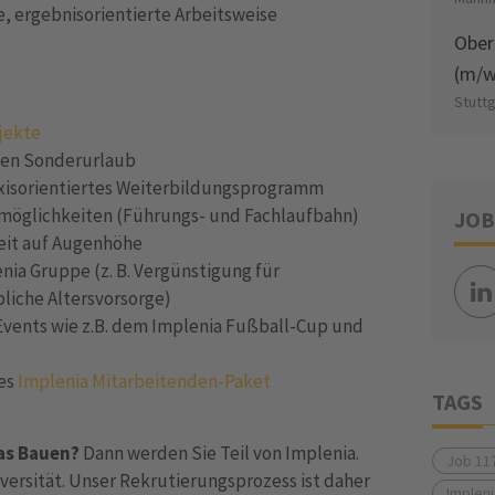
e, ergebnisorientierte Arbeitsweise
Ober
(m/w
Stutt
jekte
len Sonderurlaub
axisorientiertes Weiterbildungsprogramm
gsmöglichkeiten (Führungs- und Fachlaufbahn)
JOB
eit auf Augenhöhe
enia Gruppe (z. B. Vergünstigung für
bliche Altersvorsorge)
Events wie z.B. dem Implenia Fußball-Cup und
hes
Implenia Mitarbeitenden-Paket
TAGS
das Bauen?
Dann werden Sie Teil von Implenia.
Job 11
versität. Unser Rekrutierungsprozess ist daher
Implen