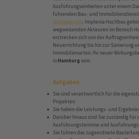
Ausführungseinheiten unter einem Dac
führenden Bau- und Immobiliendienst
implenia.com
. Implenia Hochbau gehö
wegweisenden Akteuren im Bereich H
erstrecken sich von der Auftragsentwi
Neuerrichtung bis hin zur Sanierung 
Immobilienarten. Ihr neuer Wirkungsb
in
Hamburg
sein.
Aufgaben
Sie sind verantwortlich für die eigens
Projekten
Sie haben die Leistungs- und Ergebni
Darüber hinaus sind Sie zuständig für 
Ausführungstermine und Ausführungsq
Sie führen das zugeordnete Bauleitun