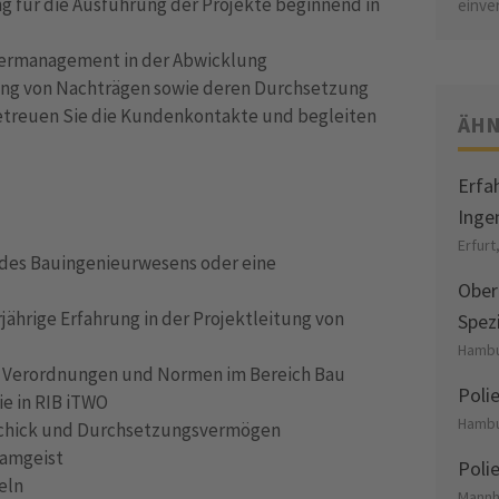
ung für die Ausführung der Projekte beginnend in
einve
ermanagement in der Abwicklung
llung von Nachträgen sowie deren Durchsetzung
etreuen Sie die Kundenkontakte und begleiten
ÄHN
Erfa
Inge
Erfurt
 des Bauingenieurwesens oder eine
Ober
jährige Erfahrung in der Projektleitung von
Spez
Hambu
e, Verordnungen und Normen im Bereich Bau
Poli
ie in RIB iTWO
Hambu
chick und Durchsetzungsvermögen
eamgeist
Poli
eln
Mannh