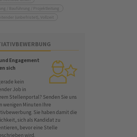
ung / Bauführung / Projektleitung
itender (unbefristet), Vollzeit
TIATIVBEWERBUNG
 und Engagement
en sich
gerade kein
ender Job in
rem Stellenportal? Senden Sie uns
in wenigen Minuten Ihre
iativbewerbung. Sie haben damit die
chkeit, sich als Kandidat zu
ntieren, bevor eine Stelle
eschrieben wird.