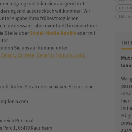
berechtigung und Inklusion ausgerichtet.
Bauleit
erung sind ausdrücklich willkommen. Wir
Mitarbe
unter Angabe Ihres frühestmöglichen
icht interessant, aber eventuell für einen Ihrer
ie Stelle über
Social-Media-Kanäle
oder mit
iter.
INI
finden Sie uns auf kununu unter
 Gehalt, Karriere, Benefits (kununu.com)
Mut
lohn
War 
pass
nft. Rufen Sie an oder schicken Sie uns eine
unse
hier 
@implenia.com
Init
Mögli
bereich Personal
präse
 Parc 1, 65479 Raunheim
ausg