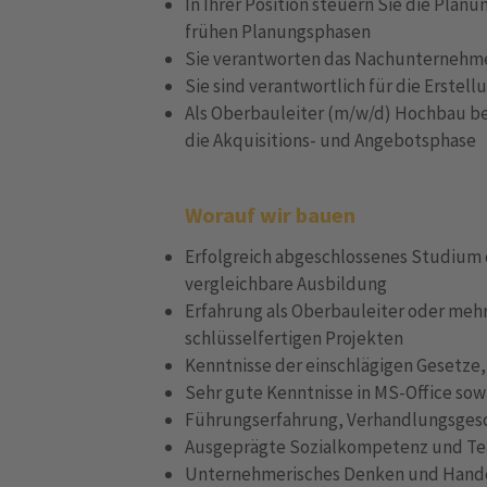
In Ihrer Position steuern Sie die Plan
frühen Planungsphasen
Sie verantworten das Nachunternehm
Sie sind verantwortlich für die Erste
Als Oberbauleiter (m/w/d) Hochbau b
die Akquisitions- und Angebotsphase
Worauf wir bauen
Erfolgreich abgeschlossenes Studium
vergleichbare Ausbildung
Erfahrung als Oberbauleiter oder mehr
schlüsselfertigen Projekten
Kenntnisse der einschlägigen Gesetz
Sehr gute Kenntnisse in MS-Office sow
Führungserfahrung, Verhandlungsges
Ausgeprägte Sozialkompetenz und T
Unternehmerisches Denken und Hand