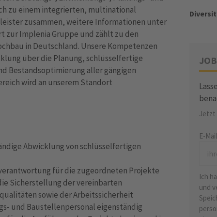
h zu einem integrierten, multinational
Diversit
leister zusammen, weitere Informationen unter
rt zur Implenia Gruppe und zählt zu den
ochbau in Deutschland. Unsere Kompetenzen
cklung über die Planung, schlüsselfertige
JOB
und Bestandsoptimierung aller gängigen
ereich wird an unserem Standort
Lasse
bena
Jetzt
E-Mai
tändige Abwicklung von schlüsselfertigen
sverantwortung für die zugeordneten Projekte
Ich h
die Sicherstellung der vereinbarten
und v
ualitäten sowie der Arbeitssicherheit
Speic
gs- und Baustellenpersonal eigenständig
perso