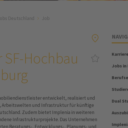
obs Deutschland
Job
NAVIG
r SF-Hochbau
Karrier
Jobs in
burg
Berufs
Studier
biliendienstleister entwickelt, realisiert und
Dual St
Arbeitswelten und Infrastruktur für künftige
eutschland. Zudem bietet Implenia in weiteren
Auszub
dene Infrastrukturprojekte. Das Unternehmen
Impleni
erten Beratungs-, Entwicklungs-, Planungs- und