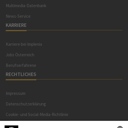
Multimedia-Datenbank
News-Service
KARRIERE
Karriere bei Implenia
Jobs Österreich
Berufserfahrene
RECHTLICHES
Impressum
Datenschutzerklärung
Cookie- und Social-Media-Richtlinie
Cookie-Einstellungen