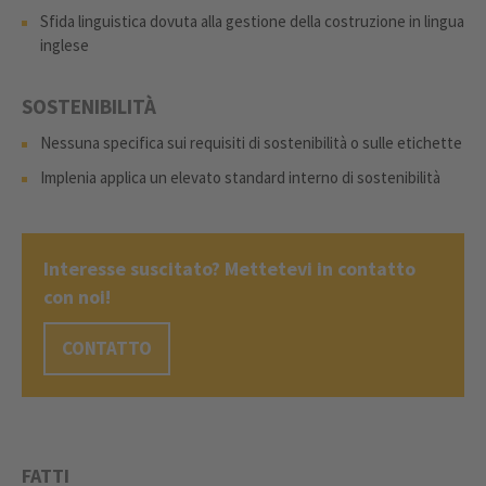
Sfida linguistica dovuta alla gestione della costruzione in lingua
inglese
SOSTENIBILITÀ
Nessuna specifica sui requisiti di sostenibilità o sulle etichette
Implenia applica un elevato standard interno di sostenibilità
Interesse suscitato? Mettetevi in contatto
con noi!
CONTATTO
FATTI