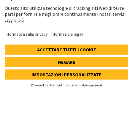
Informativa cookie e social media
Impostazioni dei cookie
Speak Up Line
PREZZO DELL'AZIONE
SWX: Implenia AG
ISIN: CH0023868554
62,30 CHF
0,00 CHF
(0,00%)
Dettagli
© 2026 Implenia AG