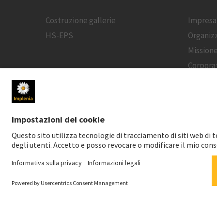
Costruzione gallerie
Impresa
HS-EPS
Organiz
Mission
Corpora
MEDIA
Sala stampa
Contatto per i media
Media sociali
Download per i media
Servizio stampa