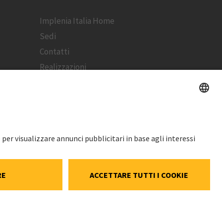
Implenia Italia Home
Sedi
Contatti
Realizzazioni
Newsletter
PREZZO DELL'AZIONE
SWX: Implenia AG
ISIN: CH0023868554
63,20 CHF
edia
-1,20 CHF
(-1,86%)
Dettagli