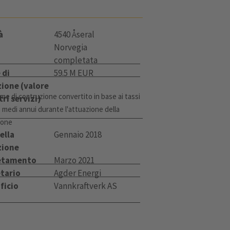
à
4540 Åseral
Norvegia
completata
 di
59.5 M EUR
ione (valore
me di costruzione convertito in base ai tassi
tri servizi)
 medi annui durante l'attuazione della
ione
ella
Gennaio 2018
zione
etamento
Marzo 2021
tario
Agder Energi
ificio
Vannkraftverk AS