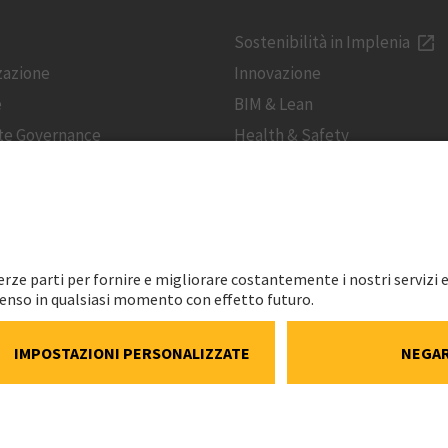
Sostenibilità in Implenia
zazione
Innovazione
e
BIM & Lean
te Governance
Health & Safety
LEGALE
Impronta
Protezione dati
Informativa cookie e social m
Impostazioni dei cookie
Speak Up Line