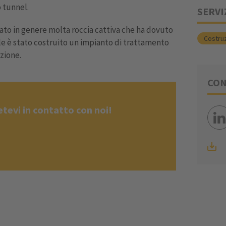
o tunnel.
SERVI
rato in genere molta roccia cattiva che ha dovuto
Costruz
e è stato costruito un impianto di trattamento
zione.
CON
tevi in contatto con noi!