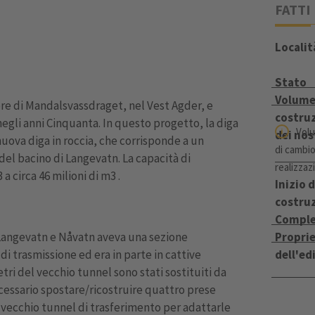
FATTI
Localit
Stato
Volume
ore di Mandalsvassdraget, nel Vest Agder, e
costruz
negli anni Cinquanta. In questo progetto, la diga
Volu
dei nos
nuova diga in roccia, che corrisponde a un
di cambio
del bacino di Langevatn. La capacità di
realizzaz
a circa 46 milioni di m3 .
Inizio d
costru
Compl
a Langevatn e Nåvatn aveva una sezione
Proprie
di trasmissione ed era in parte in cattive
dell'ed
tri del vecchio tunnel sono stati sostituiti da
ecessario spostare/ricostruire quattro prese
vecchio tunnel di trasferimento per adattarle