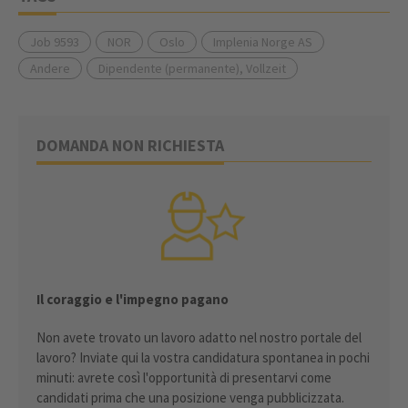
Job 9593
NOR
Oslo
Implenia Norge AS
Andere
Dipendente (permanente), Vollzeit
DOMANDA NON RICHIESTA
Il coraggio e l'impegno pagano
Non avete trovato un lavoro adatto nel nostro portale del
lavoro? Inviate qui la vostra candidatura spontanea in pochi
minuti: avrete così l'opportunità di presentarvi come
candidati prima che una posizione venga pubblicizzata.