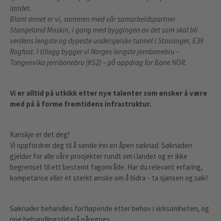
landet.
Blant annet er vi, sammen med vår samarbeidspartner
Stangeland Maskin, i gang med byggingen av det som skal bli
verdens lengste og dypeste undersjøiske tunnel i Stavanger, E39
Rogfast. I tillegg bygger vi Norges lengste jernbanebru –
Tangenvika jernbanebru (KS2) – på oppdrag for Bane NOR.
Vi er alltid på utkikk etter nye talenter som ønsker å være
med på å forme fremtidens infrastruktur.
Kanskje er det deg?
Vi oppfordrer deg til å sende inn en åpen søknad. Søknaden
gjelder for alle våre prosjekter rundt om i landet og er ikke
begrenset til ett bestemt fagområde. Har du relevant erfaring,
kompetanse eller et sterkt ønske om å bidra – ta sjansen og søk!
Søknader behandles fortløpende etter behov i virksomheten, og
noe behandlingstid må påregnes.