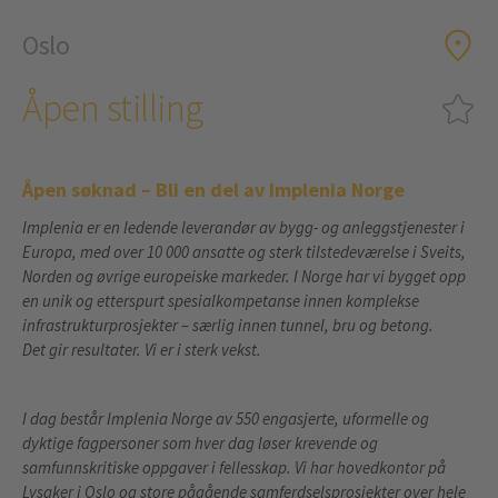
Oslo
Åpen stilling
Åpen søknad – Bli en del av Implenia Norge
Implenia er en ledende leverandør av bygg- og anleggstjenester i
Europa, med over 10 000 ansatte og sterk tilstedeværelse i Sveits,
Norden og øvrige europeiske markeder. I Norge har vi bygget opp
en unik og etterspurt spesialkompetanse innen komplekse
infrastrukturprosjekter – særlig innen tunnel, bru og betong.
Det gir resultater. Vi er i sterk vekst.
I dag består Implenia Norge av 550 engasjerte, uformelle og
dyktige fagpersoner som hver dag løser krevende og
samfunnskritiske oppgaver i fellesskap. Vi har hovedkontor på
Lysaker i Oslo og store pågående samferdselsprosjekter over hele