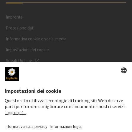
Impronta
Protezione dati
Informativa cookie e social media
Impostazioni dei cookie
Speak Up Line
PREZZO DELL'AZIONE
SWX: Implenia AG
ISIN: CH0023868554
62,30 CHF
0,00 CHF
(0,00%)
Dettagli