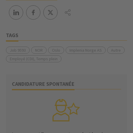
TAGS
Job 9593
NOR
Oslo
Implenia Norge AS
Autre
Employé (CDI), Temps plein
CANDIDATURE SPONTANÉE