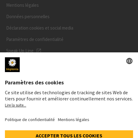
Mentions légales
Données personnelles
Déclaration cookies et social media
Paramètres de confidentialité
Speak Up Line
PRIX DE L'ACTION
SWX: Implenia AG
ISIN: CH0023868554
62,70 CHF
-0,50 CHF
(-0,79%)
Details