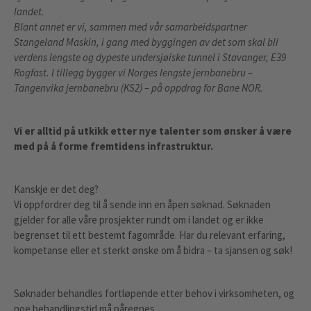
landet.
Blant annet er vi, sammen med vår samarbeidspartner
Stangeland Maskin, i gang med byggingen av det som skal bli
verdens lengste og dypeste undersjøiske tunnel i Stavanger, E39
Rogfast. I tillegg bygger vi Norges lengste jernbanebru –
Tangenvika jernbanebru (KS2) – på oppdrag for Bane NOR.
Vi er alltid på utkikk etter nye talenter som ønsker å være
med på å forme fremtidens infrastruktur.
Kanskje er det deg?
Vi oppfordrer deg til å sende inn en åpen søknad. Søknaden
gjelder for alle våre prosjekter rundt om i landet og er ikke
begrenset til ett bestemt fagområde. Har du relevant erfaring,
kompetanse eller et sterkt ønske om å bidra – ta sjansen og søk!
Søknader behandles fortløpende etter behov i virksomheten, og
noe behandlingstid må påregnes.