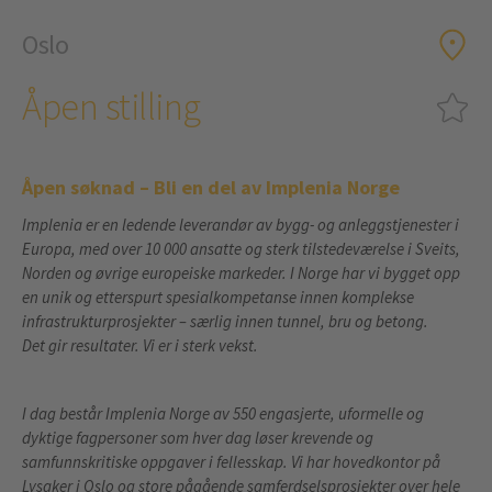
Oslo
Åpen stilling
Åpen søknad – Bli en del av Implenia Norge
Implenia er en ledende leverandør av bygg- og anleggstjenester i
Europa, med over 10 000 ansatte og sterk tilstedeværelse i Sveits,
Norden og øvrige europeiske markeder. I Norge har vi bygget opp
en unik og etterspurt spesialkompetanse innen komplekse
infrastrukturprosjekter – særlig innen tunnel, bru og betong.
Det gir resultater. Vi er i sterk vekst.
I dag består Implenia Norge av 550 engasjerte, uformelle og
dyktige fagpersoner som hver dag løser krevende og
samfunnskritiske oppgaver i fellesskap. Vi har hovedkontor på
Lysaker i Oslo og store pågående samferdselsprosjekter over hele