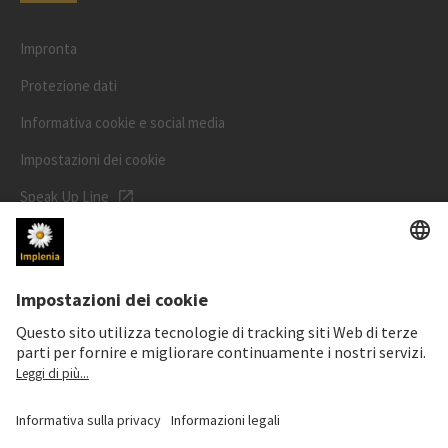
Impronta
Protezione dati
Informativa cookie e social media
Impostazioni dei cookie
Speak Up Line
PREZZO DELL'AZIONE
SWX: Implenia AG
ISIN: CH0023868554
62,70 CHF
-0,50 CHF
(-0,79%)
Dettagli