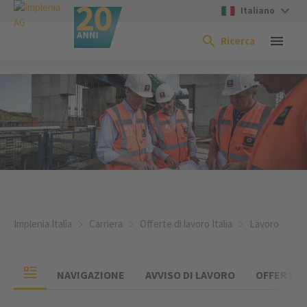
Italiano
Ricerca
Implenia Italia
Carriera
Offerte di lavoro Italia
Lavoro
NAVIGAZIONE
AVVISO DI LAVORO
OFFERTE D