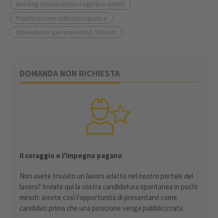
Building Construction Logistics GmbH
Pianificazione edilizia/Logistica
Dipendente (permanente), Vollzeit
DOMANDA NON RICHIESTA
Il coraggio e l'impegno pagano
Non avete trovato un lavoro adatto nel nostro portale del
lavoro? Inviate qui la vostra candidatura spontanea in pochi
minuti: avrete così l'opportunità di presentarvi come
candidati prima che una posizione venga pubblicizzata.