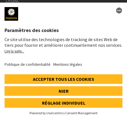
LÉGAL
Mentions légales
Données personnelles
Déclaration cookies et social media
Paramètres de confidentialité
Speak Up Line
PRIX DE L'ACTION
SWX: Implenia AG
ISIN: CH0023868554
62,30 CHF
0,00 CHF
(0,00%)
Details