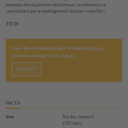
maximale dans la partition des bureaux. Les intérieurs se
caractérisent par un aménagement de base « semi-fini ».
TECH
Vous êtes intéressé(e) ? N'hésitez pas à
prendre contact avec nous !
CONTACT
FACTS
Site
Rte des Jeunes 6
1227 Lancy