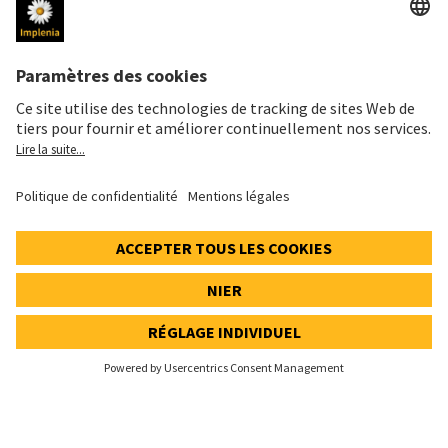
Mentions légales
Données personnelles
Déclaration cookies et social media
Paramètres de confidentialité
Speak Up Line
PRIX DE L'ACTION
SWX: Implenia AG
ISIN: CH0023868554
62,70 CHF
-0,50 CHF
(-0,79%)
Details