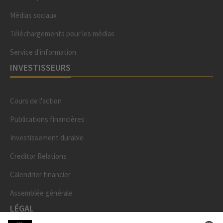
Médias sociaux
Téléchargements pour les médias
Service d'information
INVESTISSEURS
Cours de l'action
Publications financières
Investissement durable
Creditor Relations
Calendrier financier
Assemblée générale
LÉGAL