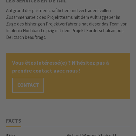
LES SERVICES EN DÉTAIL
Aufgrund der partnerschaftlichen und vertrauensvollen
Zusammenarbeit des Projektteams mit dem Auftraggeber im
Zuge des bisherigen Projektverfahrens hat dieser das Team von
Implenia Hochbau Leipzig mit dem Projekt Förderschulcampus
Delitzsch beauftragt.
Vous êtes intéressé(e) ? N'hésitez pas à
prendre contact avec nous !
CONTACT
FACTS
Site
Richard-Wagner-Straße 11