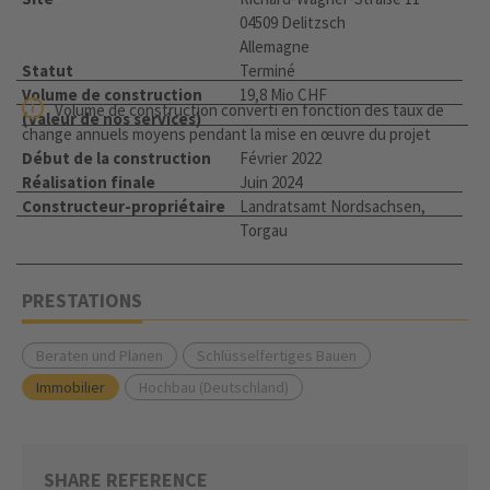
04509 Delitzsch
Allemagne
Statut
Terminé
Volume de construction
19,8 Mio CHF
Volume de construction converti en fonction des taux de
(valeur de nos services)
change annuels moyens pendant la mise en œuvre du projet
Début de la construction
Février 2022
Réalisation finale
Juin 2024
Constructeur-propriétaire
Landratsamt Nordsachsen,
Torgau
PRESTATIONS
Beraten und Planen
Schlüsselfertiges Bauen
Immobilier
Hochbau (Deutschland)
SHARE REFERENCE