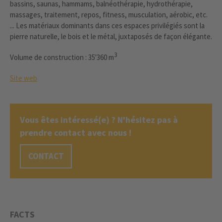
bassins, saunas, hammams, balnéothérapie, hydrothérapie,
massages, traitement, repos, fitness, musculation, aérobic, etc.
... Les matériaux dominants dans ces espaces privilégiés sont la
pierre naturelle, le bois et le métal, juxtaposés de façon élégante.
3
Volume de construction : 35'360 m
Site web
Vous êtes intéressé(e) ? N'hésitez pas à
prendre contact avec nous !
CONTACT
FACTS