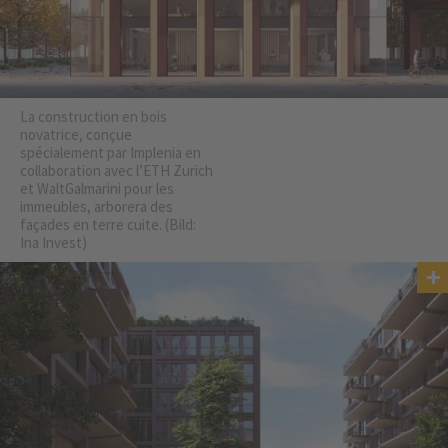
La construction en bois
novatrice, conçue
spécialement par Implenia en
collaboration avec l’ETH Zurich
et WaltGalmarini pour les
immeubles, arborera des
façades en terre cuite. (Bild:
Ina Invest)