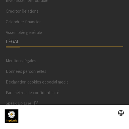
Investissement durable
Creditor Relations
Calendrier financier
Assemblée générale
LÉGAL
Mentions légales
Données personnelles
Déclaration cookies et social media
Paramètres de confidentialité
Speak Up Line
PRIX DE L'ACTION
SWX: Implenia AG