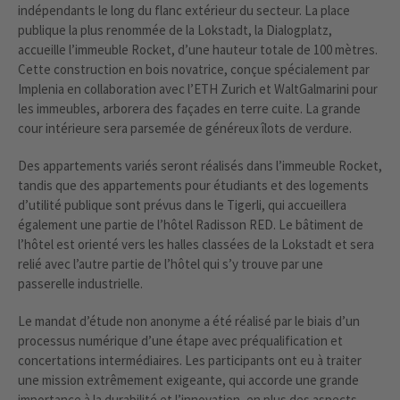
indépendants le long du flanc extérieur du secteur. La place
publique la plus renommée de la Lokstadt, la Dialogplatz,
accueille l’immeuble Rocket, d’une hauteur totale de 100 mètres.
Cette construction en bois novatrice, conçue spécialement par
Implenia en collaboration avec l’ETH Zurich et WaltGalmarini pour
les immeubles, arborera des façades en terre cuite. La grande
cour intérieure sera parsemée de généreux îlots de verdure.
Des appartements variés seront réalisés dans l’immeuble Rocket,
tandis que des appartements pour étudiants et des logements
d’utilité publique sont prévus dans le Tigerli, qui accueillera
également une partie de l’hôtel Radisson RED. Le bâtiment de
l’hôtel est orienté vers les halles classées de la Lokstadt et sera
relié avec l’autre partie de l’hôtel qui s’y trouve par une
passerelle industrielle.
Le mandat d’étude non anonyme a été réalisé par le biais d’un
processus numérique d’une étape avec préqualification et
concertations intermédiaires. Les participants ont eu à traiter
une mission extrêmement exigeante, qui accorde une grande
importance à la durabilité et l’innovation, en plus des aspects