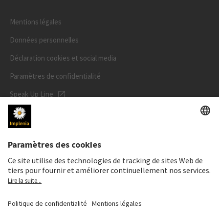
Mentions légales
Données personnelles
Déclaration cookies et social media
Paramètres de confidentialité
Speak Up Line
PRIX DE L'ACTION
SWX: Implenia AG
ISIN: CH0023868554
63,30 CHF
+0,10 CHF
(+0,16%)
Details