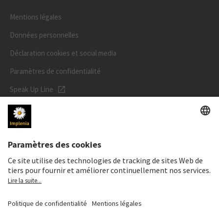
Mentions légales
Données personnelles
Déclaration cookies et social media
Paramètres de confidentialité
Speak Up Line
PRIX DE L'ACTION
SWX: Implenia AG
ISIN: CH0023868554
62,30 CHF
-0,40 CHF
(-0,64%)
Details