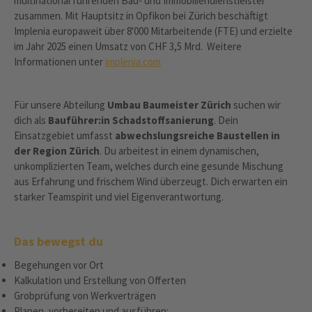
multinational führenden Bau- und Immobiliendienstleister
zusammen. Mit Hauptsitz in Opfikon bei Zürich beschäftigt
Implenia europaweit über 8'000 Mitarbeitende (FTE) und erzielte
im Jahr 2025 einen Umsatz von CHF 3,5 Mrd. Weitere
Informationen unter
implenia.com
Für unsere Abteilung
Umbau Baumeister Zürich
suchen wir
dich als
Bauführer:in Schadstoffsanierung
. Dein
Einsatzgebiet umfasst
abwechslungsreiche Baustellen in
der Region Zürich
. Du arbeitest in einem dynamischen,
unkomplizierten Team, welches durch eine gesunde Mischung
aus Erfahrung und frischem Wind überzeugt. Dich erwarten ein
starker Teamspirit und viel Eigenverantwortung.
Das bewegst du
Begehungen vor Ort
Kalkulation und Erstellung von Offerten
Grobprüfung von Werkverträgen
Planen, vorbereiten und ausführen: