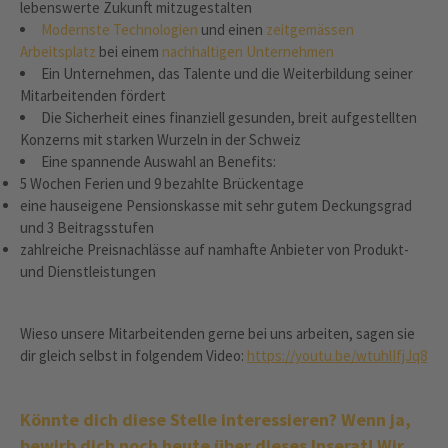
lebenswerte Zukunft mitzugestalten
Modernste Technologien
und einen
zeitgemässen
Arbeitsplatz
bei einem
nachhaltigen Unternehmen
Ein Unternehmen, das Talente und die Weiterbildung seiner
Mitarbeitenden fördert
Die Sicherheit eines finanziell gesunden, breit aufgestellten
Konzerns mit starken Wurzeln in der Schweiz
Eine spannende Auswahl an Benefits:
5 Wochen Ferien und 9 bezahlte Brückentage
eine hauseigene Pensionskasse mit sehr gutem Deckungsgrad
und 3 Beitragsstufen
zahlreiche Preisnachlässe auf namhafte Anbieter von Produkt-
und Dienstleistungen
Wieso unsere Mitarbeitenden gerne bei uns arbeiten, sagen sie
dir gleich selbst in folgendem Video:
https://youtu.be/wtuhlIfjJq8
Könnte dich diese Stelle interessieren? Wenn ja,
bewirb dich noch heute über dieses Inserat! Wir