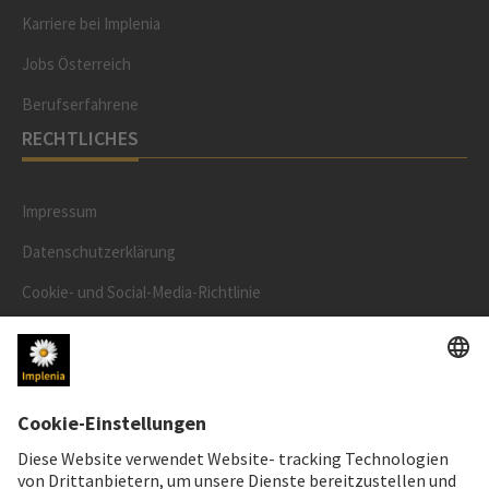
Karriere bei Implenia
Jobs Österreich
Berufserfahrene
RECHTLICHES
Impressum
Datenschutzerklärung
Cookie- und Social-Media-Richtlinie
Cookie-Einstellungen
AKTIENKURS
SWX: Implenia AG
ISIN: CH0023868554
61,90 CHF