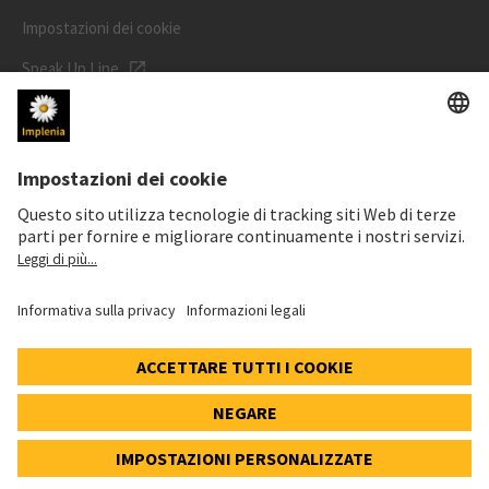
Impostazioni dei cookie
Speak Up Line
PREZZO DELL'AZIONE
SWX: Implenia AG
ISIN: CH0023868554
62,30 CHF
-0,40 CHF
(-0,64%)
Dettagli
© 2026 Implenia AG