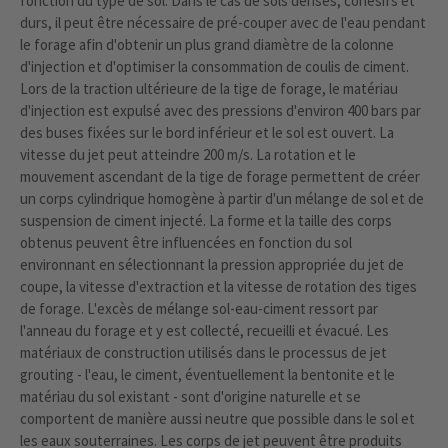
fonction du type de sol. Dans le cas de sols denses, cohésifs et
durs, il peut être nécessaire de pré-couper avec de l'eau pendant
le forage afin d'obtenir un plus grand diamètre de la colonne
d'injection et d'optimiser la consommation de coulis de ciment.
Lors de la traction ultérieure de la tige de forage, le matériau
d'injection est expulsé avec des pressions d'environ 400 bars par
des buses fixées sur le bord inférieur et le sol est ouvert. La
vitesse du jet peut atteindre 200 m/s. La rotation et le
mouvement ascendant de la tige de forage permettent de créer
un corps cylindrique homogène à partir d'un mélange de sol et de
suspension de ciment injecté. La forme et la taille des corps
obtenus peuvent être influencées en fonction du sol
environnant en sélectionnant la pression appropriée du jet de
coupe, la vitesse d'extraction et la vitesse de rotation des tiges
de forage. L'excès de mélange sol-eau-ciment ressort par
l'anneau du forage et y est collecté, recueilli et évacué. Les
matériaux de construction utilisés dans le processus de jet
grouting - l'eau, le ciment, éventuellement la bentonite et le
matériau du sol existant - sont d'origine naturelle et se
comportent de manière aussi neutre que possible dans le sol et
les eaux souterraines. Les corps de jet peuvent être produits