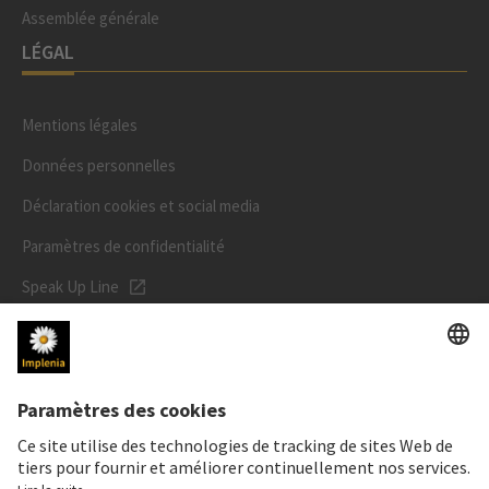
Assemblée générale
LÉGAL
Mentions légales
Données personnelles
Déclaration cookies et social media
Paramètres de confidentialité
Speak Up Line
PRIX DE L'ACTION
SWX: Implenia AG
ISIN: CH0023868554
62,30 CHF
0,00 CHF
(0,00%)