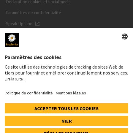
Déclaration cookies et social media
Paramètres de confidentialité
Speak Up Line
PRIX DE L'ACTION
SWX: Implenia AG
ISIN: CH0023868554
62,70 CHF
0,00 CHF
(0,00%)
Details
© 2026 Implenia AG