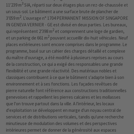
3
11'239 m
SIA, réparti sur deux étages plus un rez-de-chaussée et
un sous-sol. Le bâtiment a une surface brute de plancher de
2
3'059 m
. L'ouvrage n° 1704 PERMANENT MISSION OF SINGAPORE
IN GENEVA VERNIER - GE est divisé en deux parties. Les bureaux,
2
qui représentent 2'398 m
et comprennent une loge de gardien,
2
et un parking de 661 m
pouvant accueillir dix-huit véhicules. Neuf
places extérieures sont encore comprises dans le programme. Le
programme, basé sur un cahier des charges détaillé et complexe
du maître d'ouvrage, a été modifié à plusieurs reprises au cours
de la construction, ce qui a exigé des responsables une grande
flexibilité et une grande réactivité. Des matériaux nobles et
classiques contribuent à ce que le bâtiment s'adapte bien à son
environnement et à ses fonctions. Les façades revêtues de
pierre naturelle font référence aux constructions traditionnelles
genevoises et rappellent les pierres calcaires et les mollasses
que l'on trouve partout dans la ville. A l'intérieur, les locaux
d'exploitation se développent en marge d'un noyau central de
services et de distributions verticales, tandis qu'une recherche
minutieuse de modulation des volumes et des perspectives
intérieures permet de donner de la générosité aux espaces