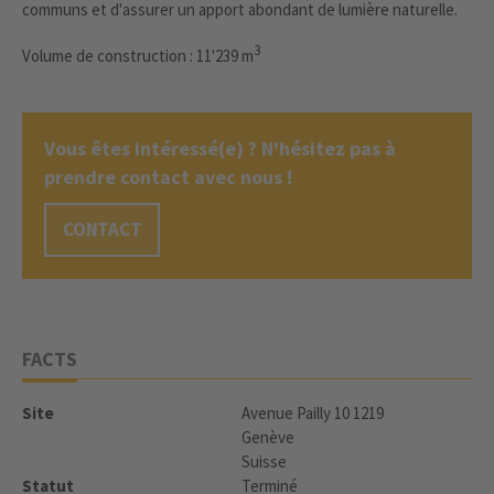
communs et d'assurer un apport abondant de lumière naturelle.
3
Volume de construction : 11'239 m
Vous êtes intéressé(e) ? N'hésitez pas à
prendre contact avec nous !
CONTACT
FACTS
Site
Avenue Pailly 10 1219
Genève
Suisse
Statut
Terminé