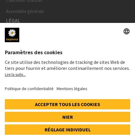
Calendrier financier
Assemblée générale
LÉGAL
Mentions légales
Données personnelles
Déclaration cookies et social media
Paramètres de confidentialité
Speak Up Line
PRIX DE L'ACTION
SWX: Implenia AG
ISIN: CH0023868554
62,30 CHF
0,00 CHF
(0,00%)