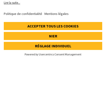
Paramètres de confidentialité
Speak Up Line
PRIX DE L'ACTION
SWX: Implenia AG
ISIN: CH0023868554
62,30 CHF
0,00 CHF
(0,00%)
Details
© 2026 Implenia AG