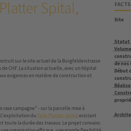
latter Spital,
FACTS
Site
Statut
Volume
constru
ruit sur le site actuel de la Burgfelderstrasse
de nos 
 de CHF. La situation actuelle, avec un hôpital
Début d
 aux exigences en matière de construction et
constr
Réalisa
Constr
proprié
 rase campagne" - sur la parcelle mise à
Archit
 L'exploitation du
Felix Platter-Spital
existant
t toute la durée des travaux. Le projet convainc
une organisation efficace, une grande flexibilité