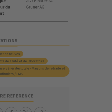
que
AG / Binatec AG
eur du
Gruner AG
nt
TATIONS
uction neuves
ts de santé et de laboratoire
ise générale/totale - Maisons de retraite et
infirmiers / EMS
RE REFERENCE