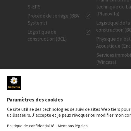
S-EPS
technique du b
(Planovita)
Procédé de serrage (BBV
Systems)
Logistique de la
construction (B
Logistique de
construction (BCL)
Physique du bâ
Acoustique (Enc
Services immobi
(Wincasa)
MÉDIAS
INVESTISSE
Newsroom
Cours de l'actio
Contact pour les médias
Publications fin
Médias sociaux
Investissement 
Téléchargements pour les
Creditor Relatio