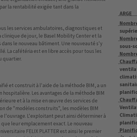
par la rentabilité exigée tant dans la
ARGE
Nombre
us les services ambulatoires, diagnostiques et
supéri
La clinique de jour, le Basel Mobility Center et la
Nombre
s dans le nouveau bâtiment. Une nouveauté s'y
sous-s
llé. La cafétéria est en libre accès pour tous les
Nombre
u quartier.
Chauff
ventila
climati
sanitai
nifié et construit à l'aide de la méthode BIM, a un
planifi
n hospitalière. Les avantages de la méthode BIM
Chauff
térieure et à la mise en œuvre des services de
Ventila
tion de "modèles construits", les modèles BIM
Climati
e l'ouvrage. L'exploitant peut ainsi déterminer à
planifi
si que leur emplacement exact. Le nouveau
Planifi
iversitaire FELIX PLATTER est ainsi le premier