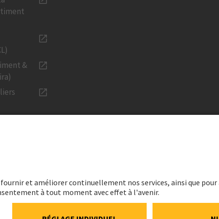
âtiment
CL)
timent &
ira)
liers
URS
LÉGAL
n
Mentions lég
ancières
Données pers
durable
Déclaration c
media
ns