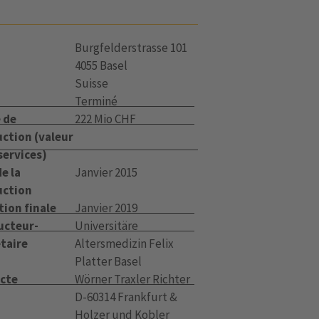
Burgfelderstrasse 101
4055 Basel
Suisse
Terminé
 de
222 Mio CHF
ction (valeur
services)
e la
Janvier 2015
uction
tion finale
Janvier 2019
ucteur-
Universitäre
taire
Altersmedizin Felix
Platter Basel
ecte
Wörner Traxler Richter
D-60314 Frankfurt &
Holzer und Kobler