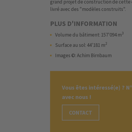
grand projet de construction de cette 
livré avec des "modèles construits".
PLUS D'INFORMATION
3
Volume du bâtiment: 157'094 m
2
Surface au sol: 44'181 m
Images ©: Achim Birnbaum
Vous êtes intéressé(e) ? N
avec nous !
CONTACT