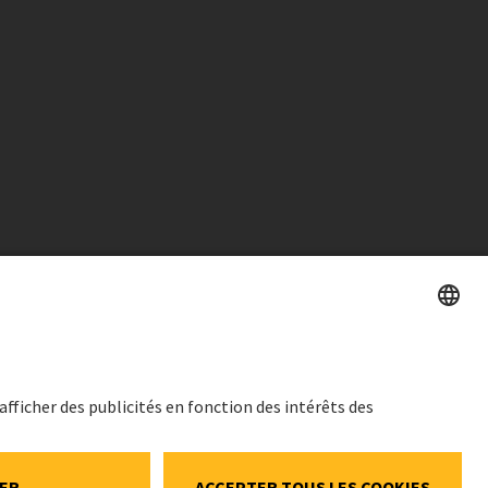
PRIX DE L'ACTION
SWX: Implenia AG
ales
ISIN: CH0023868554
onnelles
62,30 CHF
ookies et social
-0,40 CHF
(-0,64%)