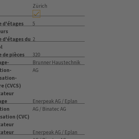
Zürich
 d'étages
5
eurs
 d'étages du
2
ol
 de pièces
320
age-
Brunner Haustechnik
tion-
AG
sation-
re (CVCS)
cateur
age
Enerpeak AG / Eplan
tion
AG / Binatec AG
sation (CVC)
cateur
cateur
Enerpeak AG / Eplan