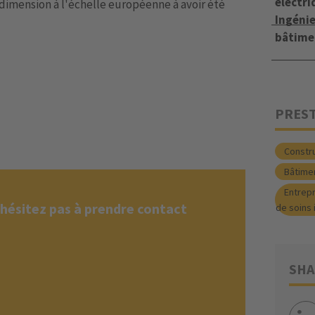
électri
dimension à l'échelle européenne à avoir été
Ingéni
bâtime
PRES
Constr
Bâtimen
Entrepr
'hésitez pas à prendre contact
de soins 
SHA