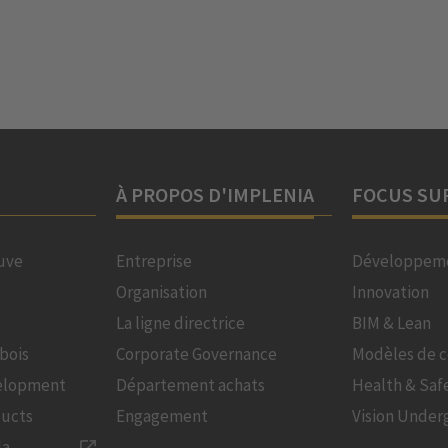
À PROPOS D'IMPLENIA
FOCUS SU
uve
Entreprise
Développeme
Organisation
Innovation
La ligne directrice
BIM & Lean
bois
Corporate Governance
Modèles de c
velopment
Département achats
Health & Saf
ducts
Engagement
Vision Under
la