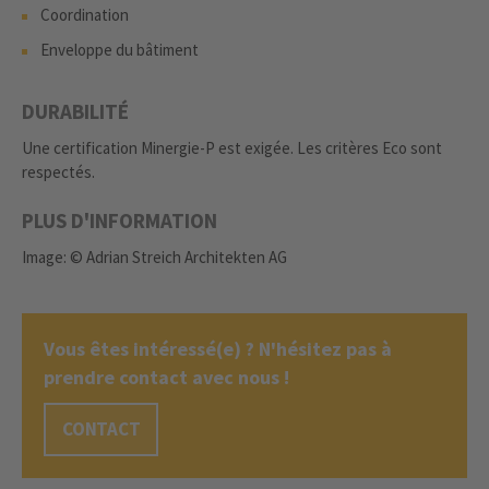
Coordination
Enveloppe du bâtiment
DURABILITÉ
Une certification Minergie-P est exigée. Les critères Eco sont
respectés.
PLUS D'INFORMATION
Image: © Adrian Streich Architekten AG
Vous êtes intéressé(e) ? N'hésitez pas à
prendre contact avec nous !
CONTACT