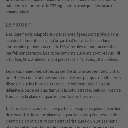
bâtiments et un total de 232 logements ainsi que des locaux
commerciaux.
LE PROJET
Des logements adaptés aux personnes âgées sont prévus dans
l'un des bâtiments, ainsi qu'un jardin d'enfants. Les parkings
souterrains peuvent accueillir 166 véhicules et sont accessibles
par l'Allmendstrasse. Les appartements suivants sont prévus : 41
x 1 pièce, 80 x 2 pièces, 70 x 3 pièces, 31 x 4 pièces, 10 x 5 pièces.
Les deux immeubles situés au centre du site servent de pivot au
projet. Ces constructions sont complétées par quatre bâtiments
disposés sur les bords du terrain. Le bâtiment élevé au sud
délimite la place de quartier vers la Schulstrasse, celui du nord se
trouve sur la place de quartier vers la Zürcherstrasse.
Différents espaces libres, en partie aménagés en place ou en lieu
de rencontre, les deux places de quartier ainsi qu'un réseau de
chemins bien structuré sont caractéristiques d'un lotissement
résidentiel et orienté vers les familles. Les aires de jeux et de