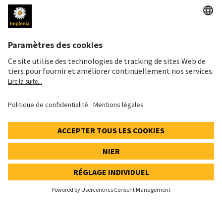
Mentions légales
Données personnelles
Déclaration cookies et social media
Paramètres de confidentialité
Speak Up Line
PRIX DE L'ACTION
SWX: Implenia AG
ISIN: CH0023868554
62,30 CHF
0,00 CHF
(0,00%)
Details