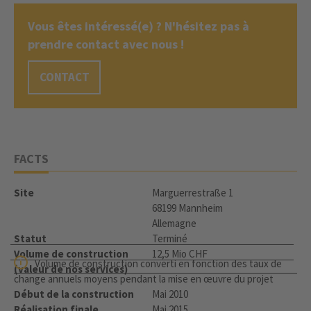
Vous êtes intéressé(e) ? N'hésitez pas à
prendre contact avec nous !
CONTACT
FACTS
Site
Marguerrestraße 1
68199 Mannheim
Allemagne
Statut
Terminé
Volume de construction
12,5 Mio CHF
Volume de construction converti en fonction des taux de
(valeur de nos services)
change annuels moyens pendant la mise en œuvre du projet
Début de la construction
Mai 2010
Réalisation finale
Mai 2015