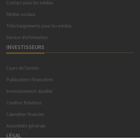
Contact pour les médias
Médias sociaux
Téléchargements pour les médias
Service d'information
INVESTISSEURS
Cours de l'action
Publications financières
Investissement durable
Creditor Relations
Calendrier financier
Assemblée générale
LÉGAL