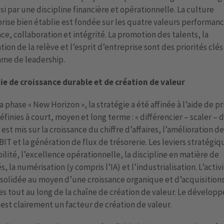
si par une discipline financière et opérationnelle. La culture
rise bien établie est fondée sur les quatre valeurs performanc
ce, collaboration et intégrité. La promotion des talents, la
ation de la relève et l’esprit d’entreprise sont des priorités clé
me de leadership.
ie de croissance durable et de création de valeur
a phase « New Horizon », la stratégie a été affinée à l’aide de pr
éfinies à court, moyen et long terme : « différencier – scaler – di
 est mis sur la croissance du chiffre d’affaires, l’amélioration de
IT et la génération de flux de trésorerie. Les leviers stratégiq
bilité, l’excellence opérationnelle, la discipline en matière de
s, la numérisation (y compris l’IA) et l’industrialisation. L’activ
solidée au moyen d’une croissance organique et d’acquisition
es tout au long de la chaîne de création de valeur. Le dévelo
est clairement un facteur de création de valeur.