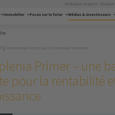
Sites
Rapport de gestion
Rapport 
Immobilier
Focus sur le futur
Médias & investisseurs
ias
26
Communiqué de presse,
Communiqué de presse
|
plenia Primer – une b
te pour la rentabilité e
oissance