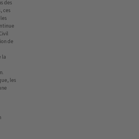
ns des
, ces
 les
ontinue
ivil
tion de
 la
n.
que, les
une
n