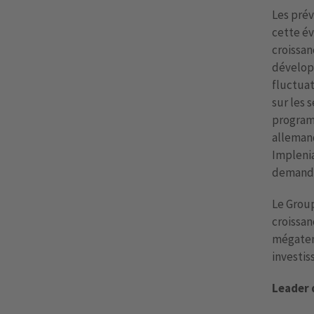
Les prév
cette é
croissan
développ
fluctua
sur les 
program
allemand
Impleni
demande 
Le Group
croissan
mégatend
investis
Leader 