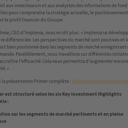
nit aux investisseurs et aux analystes des informations de fond
lles pour comprendre la stratégie actuelle, le positionnement 
t le profil financier du Groupe.
lmar, CEO d’Implenia, nous en dit plus : « Implenia se dévelop
fre différenciée. Les perspectives du marché sont positives et l
est bien positionné dans les segments de marché enregistrant
mande. Parallèlement, nous travaillons sur différentes initiati
 accroître l’efficacité. Cela nous permettra d’augmenter encor
té. »
s la présentation Primer complète :
Présentation Implenia Pri
er est structuré selon les six Key Investment Highlights
nia :
ation sur les segments de marché pertinents et en pleine
nce