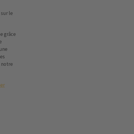
sur le
pe grâce
e
 une
ves
e notre
mer