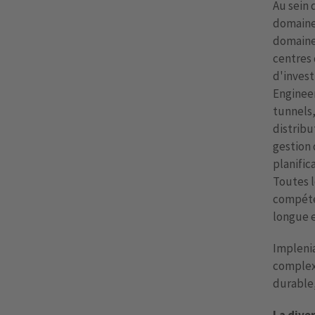
Au sein 
domaines
domaines
centres 
d'invest
Engineer
tunnels, 
distribu
gestion 
planific
Toutes l
compéten
longue e
Implenia
complexi
durable,