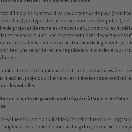
sification permet résilience et stabilité
vités d’Implenia sont très diverses en termes de pays (marchés
s stables), de types de clients (secteurs privé et public), de
lle de projet et de modèles contractuels, y compris les modèl
riat et les consortiums. Son engagement dans des segments tr
s aux fluctuations, comme la construction de logements, est li
rofite d’une sécurité naturelle grâce aux monnaies et aux st
 locales.
feuille diversifié d’Implenia réduit sa dépendance vis-à-vis de
ts marchés, projets ou clientèles et limite le risque pendant l
urelles volatiles.
line de projets de grande qualité grâce à l’approche Value
nce
he Value Assurance applicable à l’échelle du Groupe, la gestio
d’Implenia, est appliquée tout au long du cycle de vie du projet