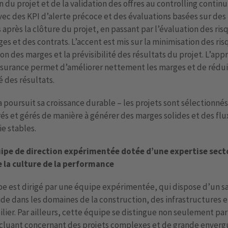
n du projet et de la validation des offres au controlling contin
vec des KPI d’alerte précoce et des évaluations basées sur des
après la clôture du projet, en passant par l’évaluation des ris
es et des contrats. L’accent est mis sur la minimisation des ris
on des marges et la prévisibilité des résultats du projet. L’app
surance permet d’améliorer nettement les marges et de rédui
té des résultats.
 poursuit sa croissance durable – les projets sont sélectionnés
és et gérés de manière à générer des marges solides et des flu
ie stables.
ipe de direction expérimentée dotée d’une expertise secto
e la culture de la performance
e est dirigé par une équipe expérimentée, qui dispose d’un sa
lide dans les domaines de la construction, des infrastructures e
lier. Par ailleurs, cette équipe se distingue non seulement par
ncluant concernant des projets complexes et de grande enverg