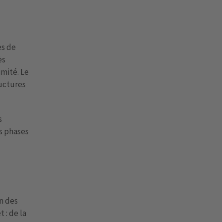
es de
ès
mité. Le
ructures
s
es phases
n des
 : de la