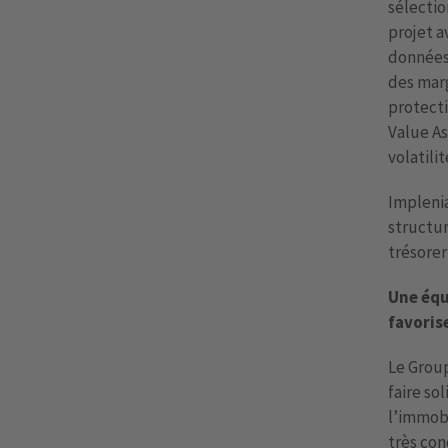
sélectio
projet a
données 
des marg
protecti
Value As
volatili
Implenia
structur
trésorer
Une équ
favoris
Le Group
faire so
l’immobi
très co