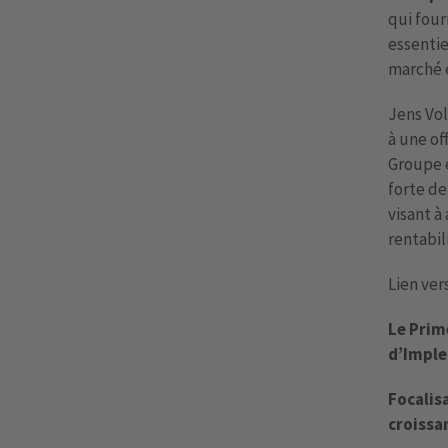
qui four
essentie
marché e
Jens Vol
à une of
Groupe 
forte de
visant à
rentabili
Lien ver
Le Prim
d’Imple
Focalis
croissa