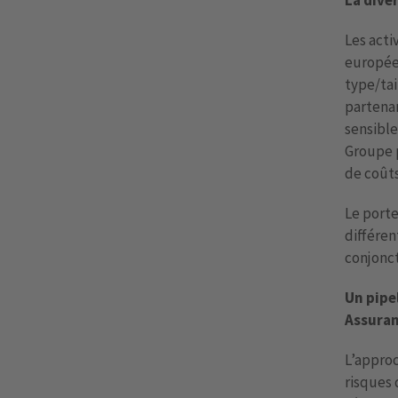
La diver
Les acti
européen
type/tai
partena
sensible
Groupe p
de coûts
Le porte
différen
conjonct
Un pipe
Assura
L’approc
risques 