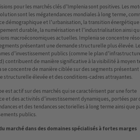
isions pour les marchés clés d’Implenia sont positives. Les mo
volution sont les mégatendances mondiales à long terme, com
ce démographique et l’urbanisation, la transition énergétique 
ement durable, la numérisation et l’industrialisation ainsi qu
tions macroéconomiques actuelles. Implenia se concentre rés
segments présentant une demande structurelle plus élevée. L
mes d’investissement publics (comme le plan d’infrastructur
) contribuent de manière significative à la visibilité à moyen 
a se concentre de manière ciblée sur des segments présentant
structurelle élevée et des conditions-cadres attrayantes.
e est actif sur des marchés qui se caractérisent par une forte
ce et des activités d’investissement dynamiques, portées par 
ances et des tendances sectorielles à long terme ainsi que pa
sements publics.
du marché dans des domaines spécialisés à fortes marges