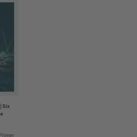
| Six
le
 Primer