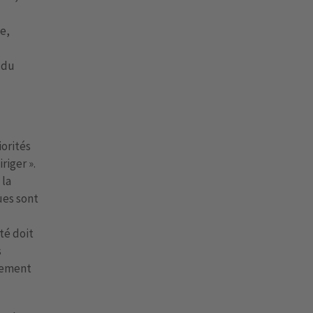
e,
s du
iorités
riger ».
 la
ues sont
ité doit
s
ppement