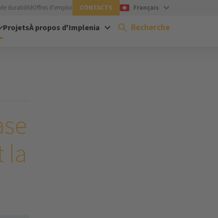
de durabilité
Offres d'emploi
CONTACTS
Français
Recherche
Projets
À propos d'Implenia
ase
t la