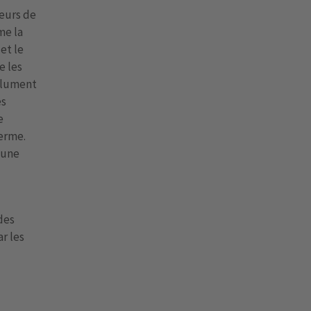
teurs de
me la
et le
e les
olument
es
e
terme.
 une
des
r les