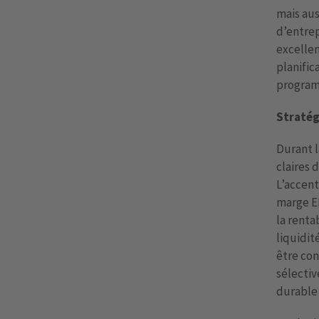
mais aus
d’entrep
excellen
planific
program
Stratég
Durant l
claires d
L’accent
marge EB
la renta
liquidité
être con
sélectiv
durable 