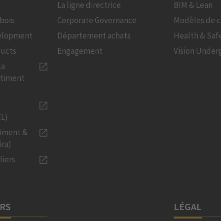
La ligne directrice
BIM & Lean
bois
Corporate Governance
Modèles de c
velopment
Département achats
Health & Saf
ducts
Engagement
Vision Under
la
âtiment
CL)
timent &
ira)
liers
URS
LÉGAL