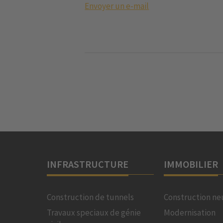
Envoyer un e-mail
INFRASTRUCTURE
IMMOBILIER
Construction de tunnels
Construction ne
Travaux speciaux de génie
Modernisation