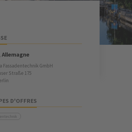
SSE
, Allemagne
ia Fassadentechnik GmbH
ser Straße 175
erlin
PES D'OFFRES
entechnik