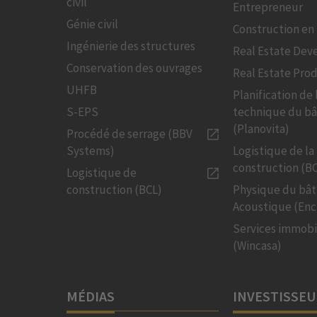
civil
Entrepreneur
Génie civil
Construction en 
Ingénierie des structures
Real Estate De
Conservation des ouvrages
Real Estate Pro
UHFB
Planification de 
S-EPS
technique du b
(Planovita)
Procédé de serrage (BBV
Systems)
Logistique de la
construction (B
Logistique de
construction (BCL)
Physique du bâ
Acoustique (Enc
Services immobi
(Wincasa)
MÉDIAS
INVESTISSE