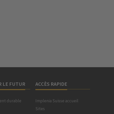
R LE FUTUR
ACCÈS RAPIDE
nt durable
Implenia Suisse accueil
Sites