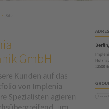
Site
ADRE
nia
Berlin
hnik GmbH
Implen
Holzhau
13509 B
sere Kunden auf das
GROU
folio von Implenia
re Spezialisten agieren
Fassad
ichsübergreifend, um