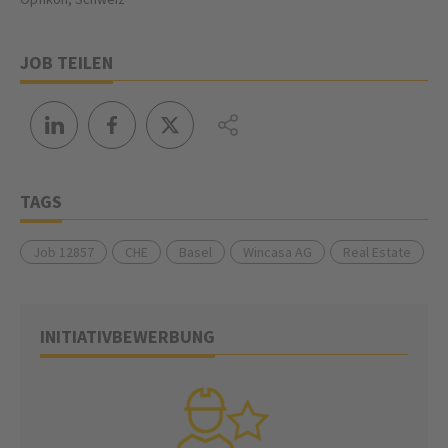
JOB TEILEN
TAGS
Job 12857
CHE
Basel
Wincasa AG
Real Estate
INITIATIVBEWERBUNG