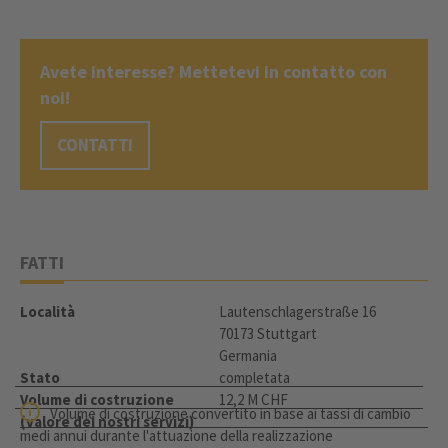
Avete interesse? Mettetevi in contatto con
noi!
CONTATTI
FATTI
Località
Lautenschlagerstraße 16
70173 Stuttgart
Germania
Stato
completata
Volume di costruzione
12,2 M CHF
Volume di costruzione convertito in base ai tassi di cambio
(valore dei nostri servizi)
medi annui durante l'attuazione della realizzazione