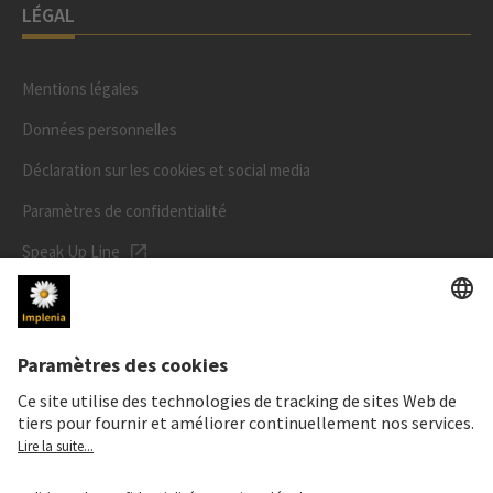
LÉGAL
Mentions légales
Données personnelles
Déclaration sur les cookies et social media
Paramètres de confidentialité
Speak Up Line
PRIX DE L'ACTION
SWX: Implenia AG
ISIN: CH0023868554
62,30 CHF
-0,40 CHF
(-0,64%)
Details