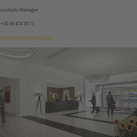
cations Manager
:
+41 58 474 74 77
a.mathyl@implenia.com