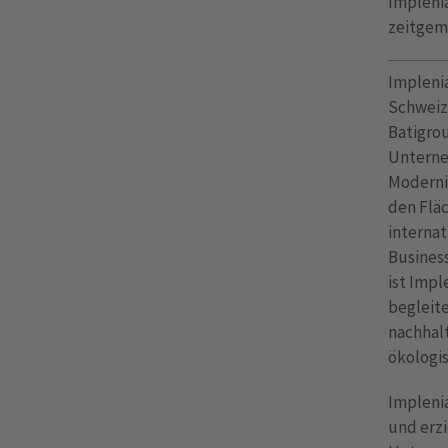
Implenia
zeitgemä
Impleni
Schweiz
Batigrou
Unterne
Modernis
den Flä
interna
Busines
ist Impl
begleite
nachhalt
ökologi
Implenia
und erzi