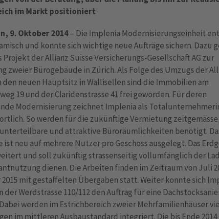
eich im Markt positioniert
on, 9. Oktober 2014
– Die Implenia Modernisierungseinheit en
amisch und konnte sich wichtige neue Aufträge sichern. Dazu 
 Projekt der Allianz Suisse Versicherungs-Gesellschaft AG zur
g zweier Bürogebäude in Zürich. Als Folge des Umzugs der All
n den neuen Hauptsitz in Wallisellen sind die Immobilien am
weg 19 und der Claridenstrasse 41 frei geworden. Für deren
nde Modernisierung zeichnet Implenia als Totalunternehmeri
ortlich. So werden für die zukünftige Vermietung zeitgemässe
 unterteilbare und attraktive Büroräumlichkeiten benötigt. Da
 ist neu auf mehrere Nutzer pro Geschoss ausgelegt. Das Erd
eitert und soll zukünftig strassenseitig vollumfänglich der La
ntnutzung dienen. Die Arbeiten finden im Zeitraum von Juli 2
2015 mit gestaffelten Übergaben statt. Weiter konnte sich Imp
n der Werdstrasse 110/112 den Auftrag für eine Dachstocksani
 Dabei werden im Estrichbereich zweier Mehrfamilienhäuser vi
en im mittleren Ausbaustandard integriert. Die bis Ende 2014