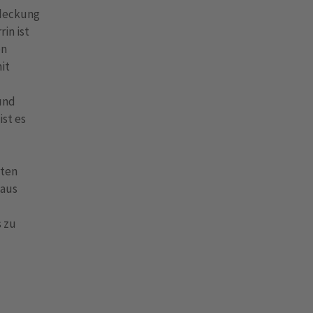
-deckung
in ist
en
it
 und
ist es
rten
 aus
 zu