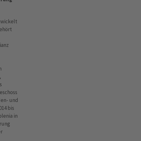
twickelt
gehört
ianz
n
,
s
geschoss
den- und
014 bis
lenia in
erung
er