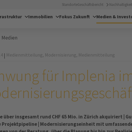
Standorte
Geschäftsbericht
Nachhaltigkeit
frastruktur
Immobilien
Fokus Zukunft
Medien & Invest
Medien
14
Medienmitteilung,
Modernisierung,
Medienmitteilung
|
hwung für Implenia i
dernisierungsgeschäf
e über insgesamt rund CHF 65 Mio. in Zürich akquiriert | Gu
e Projektpipeline | Modernisierungseinheit mit umfassend
gen von der Beratung, über die Planung bis hin zur Realisi