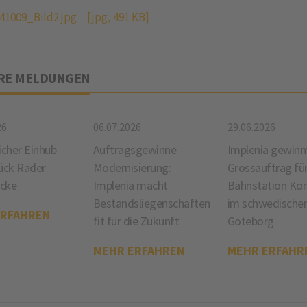
41009_Bild2.jpg
[jpg, 491 KB]
RE MELDUNGEN
26
06.07.2026
29.06.2026
icher Einhub
Auftragsgewinne
Implenia gewinn
ück Rader
Modernisierung:
Grossauftrag fü
cke
Implenia macht
Bahnstation Ko
Bestandsliegenschaften
im schwedische
ERFAHREN
fit für die Zukunft
Göteborg
MEHR ERFAHREN
MEHR ERFAHR