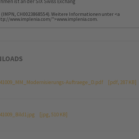
hmen ist an der SIX Swiss Exchang
t (IMPN, CH0023868554). Weitere Informationen unter <a
ttp://www.implenia.com/">www.implenia.com.
LOADS
41009_MM_Modernisierungs-Auftraege_D.pdf
[pdf, 287 KB]
41009_Bild1.jpg
[jpg, 510 KB]