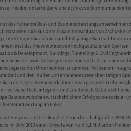
 erstellt im Auftrag der Allianz für die zukünftige Vermietung
sse, flexibel unterteilbare und attraktive Büroräumlichkeite
a ist das führende Bau- und Baudienstleistungsunternehmen 
. Entstanden 2006 aus dem Zusammenschluss von Zschokke u
p, blickt Implenia auf eine rund 150-jährige Bautradition zurü
hmen fasst das Knowhow aus den hochqualifizierten Sparten
ation & Development, Buildings, Tunnelling & Civil Engineeri
chen Schweiz sowie Norwegen unter einem Dach zu einem nati
tional agierenden Unternehmen zusammen. Mit seinem integri
smodell und den in allen Unternehmensbereichen tätigen Spez
enia in der Lage, ein Bauwerk über seinen gesamten Lebenszyk
n – wirtschaftlich, integriert und kundennah. Dabei steht eine
ige Balance zwischen wirtschaftlichem Erfolg sowie sozialer u
scher Verantwortung im Fokus.
 mit Hauptsitz in Dietlikon bei Zürich beschäftigt über 6900 
elte im Jahr 2013 einen Umsatz von rund 3,1 Milliarden Franken