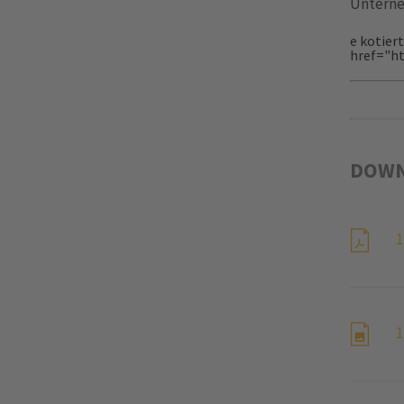
Unterne
e kotier
href="h
DOWN
1
1