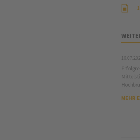
1
WEITE
16.07.20
Erfolgre
Mittelst
Hochbrü
MEHR 