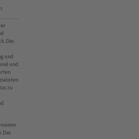
n.
der
nd
ck. Das
ng und
onal und
erten
ialisten
lus zu
nd
Personen
. Das