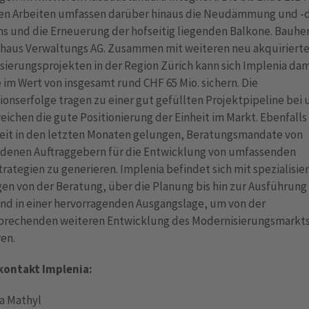
en Arbeiten umfassen darüber hinaus die Neudämmung und 
s und die Erneuerung der hofseitig liegenden Balkone. Bauherr
nhaus Verwaltungs AG. Zusammen mit weiteren neu akquiriert
ierungsprojekten in der Region Zürich kann sich Implenia dam
 im Wert von insgesamt rund CHF 65 Mio. sichern. Die
ionserfolge tragen zu einer gut gefüllten Projektpipeline bei
eichen die gute Positionierung der Einheit im Markt. Ebenfalls 
heit in den letzten Monaten gelungen, Beratungsmandate von
edenen Auftraggebern für die Entwicklung von umfassenden
rategien zu generieren. Implenia befindet sich mit spezialisie
en von der Beratung, über die Planung bis hin zur Ausführung
and in einer hervorragenden Ausgangslage, um von der
sprechenden weiteren Entwicklung des Modernisierungsmarkts
ren.
kon
takt Implenia:
a Mathyl