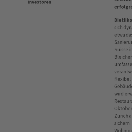
Investoren
erfolgr
Dietlik
sich dyn
etwa das
Sanierun
Suisse i
Bleicher
umfasse
verantw
flexibel
Gebäude
wird erw
Restaura
Oktober 
Zürich a
sichern.
Wohnung