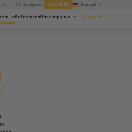
sbericht
Stellenangebote
KONTAKTE
Deutsch
Suche
oren
Referenzen
Über Implenia
m
t
t
en
erung