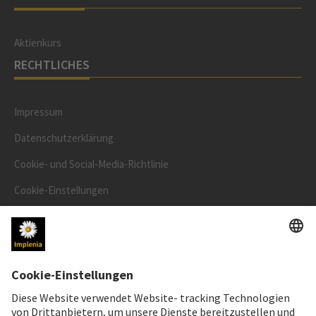
Aktienkurs
RECHTLICHES
Impressum
Datenschutzerklärung
Cookie- und Social-Media-Richtlinie
Cookie-Einstellungen
Speak Up Line
AKTIENKURS
SWX: Implenia AG
ISIN: CH0023868554
62,30 CHF