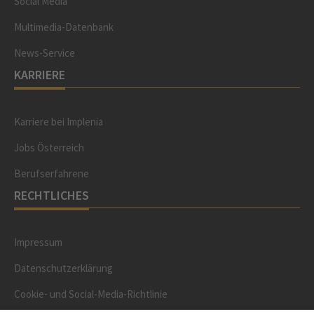
Social Media
Multimedia-Datenbank
News-Service
KARRIERE
Karriere bei Implenia
Jobs Österreich
Berufserfahrene
RECHTLICHES
Impressum
Datenschutzerklärung
Cookie- und Social-Media-Richtlinie