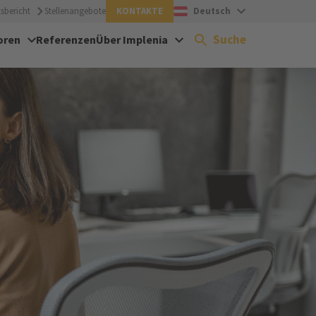
sbericht
Stellenangebote
KONTAKTE
Deutsch
Suche
oren
Referenzen
Über Implenia