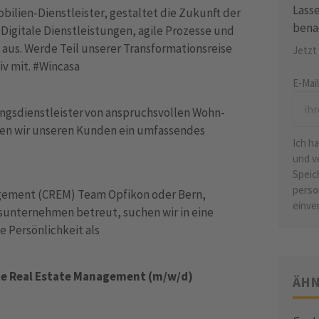
Lasse
ilien-Dienstleister, gestaltet die Zukunft der
bena
igitale Dienstleistungen, agile Prozesse und
 aus. Werde Teil unserer Transformationsreise
Jetzt
iv mit. #Wincasa
E-Mai
ungsdienstleister von anspruchsvollen Wohn-
ten wir unseren Kunden ein umfassendes
Ich h
und v
Speic
perso
agement (CREM) Team Opfikon oder Bern,
einve
sunternehmen betreut, suchen wir in eine
e Persönlichkeit als
te Real Estate Management (m/w/d)
ÄHN