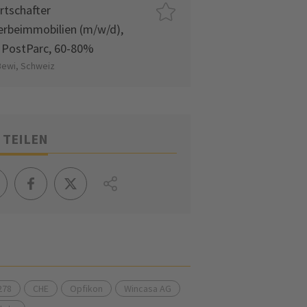
rtschafter
rbeimmobilien (m/w/d),
 PostParc, 60-80%
Bewi, Schweiz
 TEILEN
278
CHE
Opfikon
Wincasa AG