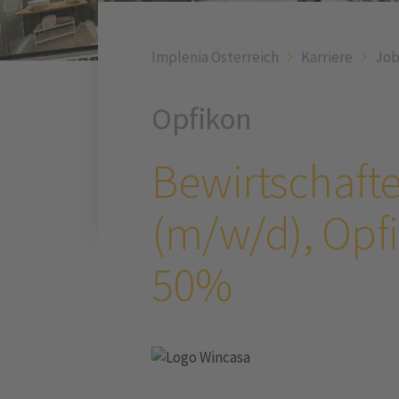
Implenia Österreich
Karriere
Job
Opfikon
Bewirtschaft
(m/w/d), Opf
50%