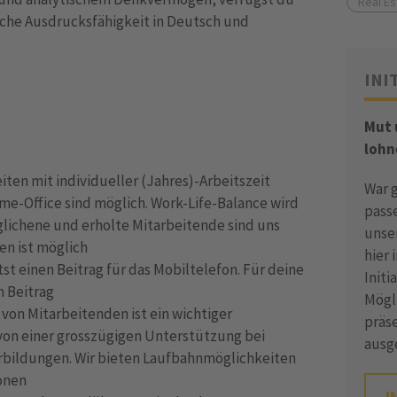
Real Es
iche Ausdrucksfähigkeit in Deutsch und
INI
Mut
lohn
iten mit individueller (Jahres)-Arbeitszeit
War 
ome-Office sind möglich. Work-Life-Balance wird
pass
glichene und erholte Mitarbeitende sind uns
unse
en ist möglich
hier 
st einen Beitrag für das Mobiltelefon. Für deine
Init
n Beitrag
Mögli
von Mitarbeitenden ist ein wichtiger
präse
 von einer grosszügigen Unterstützung bei
ausg
rbildungen. Wir bieten Laufbahnmöglichkeiten
ionen