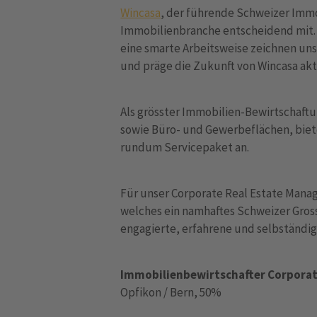
Wincasa
, der führende Schweizer Immob
Immobilienbranche entscheidend mit. D
eine smarte Arbeitsweise zeichnen uns
und präge die Zukunft von Wincasa akt
Als grösster Immobilien-Bewirtschaft
sowie Büro- und Gewerbeflächen, bie
rundum Servicepaket an.
Für unser Corporate Real Estate Man
welches ein namhaftes Schweizer Gros
engagierte, erfahrene und selbständig
Immobilienbewirtschafter Corpora
Opfikon / Bern, 50%