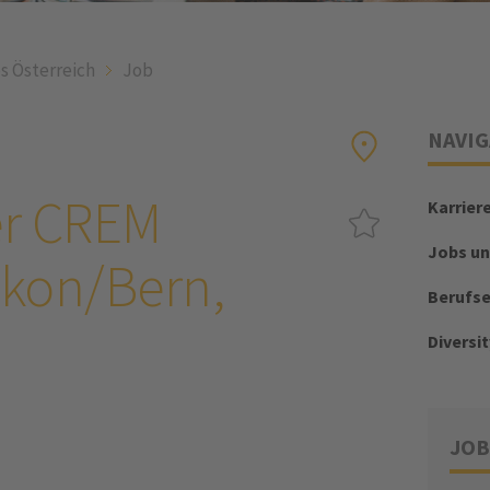
s Österreich
Job
NAVIG
er CREM
Karrier
Jobs un
ikon/Bern,
Berufs
Diversit
JOB