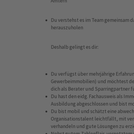
Ämtern
Du verstehst es im Team gemeinsam da
herauszuholen
Deshalb gelingt es dir:
Du verfügst über mehrjährige Erfahrun
Gewerbeimmobilien) und möchtest de
dich als Berater und Sparringpartner 
Du hast den eidg. Fachausweis als Imm
Ausbildung abgeschlossen und bist mo
Du bist mobil und schätzt eine abwechs
Organisationstalent leichtfällt, mit 
verhandeln und gute Lösungen zu erzi
Nebst gutem Zahlenflair, vernetztem