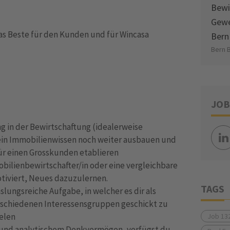
Bewi
Gewe
s Beste für den Kunden und für Wincasa
Bern
Bern 
JOB
g in der Bewirtschaftung (idealerweise
in Immobilienwissen noch weiter ausbauen und
für einen Grosskunden etablieren
obilienbewirtschafter/in oder eine vergleichbare
tiviert, Neues dazuzulernen.
TAGS
lungsreiche Aufgabe, in welcher es dir als
verschiedenen Interessensgruppen geschickt zu
elen
Job 13
 und analytischem Denkvermögen, verfügst du