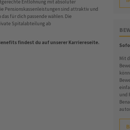
I
ktgerechte Entlöhnung mit absoluter
Die Pensionskassenleistungen sind attraktiv und
das für dich passende wählen. Die
ivate Spitalabteilung ab
BEW
nefits findest du auf unserer Karriereseite.
Sofo
Mit 
Bewe
könn
Bewe
einf
und P
Bena
auto
B