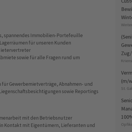
Cust
Bewi
Wint
Winte
es, spannendes Immobilien-Portefeuille
(Sen
d Lagerräumen für unseren Kunden
Gewe
ietervertreter
Zug/
d Abmiete sowie für alle Fragen rund um
Kriens
Verm
(m/w
em für Gewerbemietverträge, Abnahmen- und
St. Ga
Liegenschaftsbesichtigungen sowie Reportings
Seni
Mana
100
menarbeit mit den Betriebsnutzer
Opfik
r in Kontakt mit Eigentümern, Lieferanten und