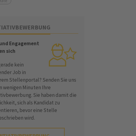
tate
TIATIVBEWERBUNG
 und Engagement
en sich
gerade kein
ender Job in
rem Stellenportal? Senden Sie uns
in wenigen Minuten Ihre
iativbewerbung. Sie haben damit die
chkeit, sich als Kandidat zu
ntieren, bevor eine Stelle
eschrieben wird.