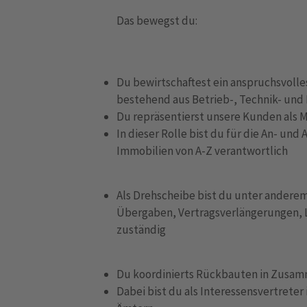
Das bewegst du:
Du bewirtschaftest ein anspruchsvoll
bestehend aus Betrieb-, Technik- un
Du repräsentierst unsere Kunden als M
In dieser Rolle bist du für die An- un
Immobilien von A-Z verantwortlich
Als Drehscheibe bist du unter ander
Übergaben, Vertragsverlängerungen, 
zuständig
Du koordinierts Rückbauten in Zusam
Dabei bist du als Interessensvertrete