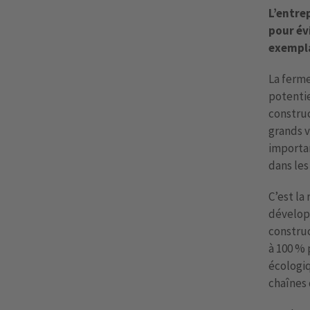
L’entre
pour évi
exempla
La ferme
potentie
construc
grands v
importan
dans les
C’est la
dévelop
construc
à 100 % 
écologiq
chaînes 