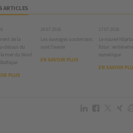
S ARTICLES
26
20.07.2026
17.07.2026
ent de la
Les ouvrages souterrains
Le nouvel hôpita
au-dessus du
sont l'avenir
futur : entièrem
 la mer du Nord
numérique
EN SAVOIR PLUS
 Baltique
EN SAVOIR PL
OIR PLUS