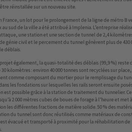
 être réinstallée sur un nouveau site.
n France, un lot pour le prolongement de la ligne de métro B ve
 au sud de la ville a été attribué à Implenia. L’entreprise réalis
attaque, une station et une section de tunnel de 2,4 kilomètres
de génie civil et le percement du tunnel génèrent plus de 430 
e déblais.
projet également, la quasi-totalité des déblais (99,9 %) reste 
 30 kilomètres : environ 40 000 tonnes sont recyclées sur place,
nt comme composant du mortier pour le remplissage du tun
dans les fondations sur lesquelles les rails seront ensuite posé
n est possible grâce à la station de traitement du tunnelier. Ce
usqu’à 2 000 mètres cubes de boues de forage à l’heure et met 
ion les différentes fractions de matière solide. 50 % des matér
tion du tunnel sont donc réutilisés comme matériaux de const
 est évacué et transporté à proximité pour la réhabilitation de
.