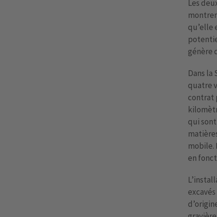
Les deux
montren
qu’elle 
potentie
génère 
Dans la
quatre v
contrat 
kilomètr
qui sont
matières
mobile. 
en fonct
L’instal
excavés 
d’origin
gravière