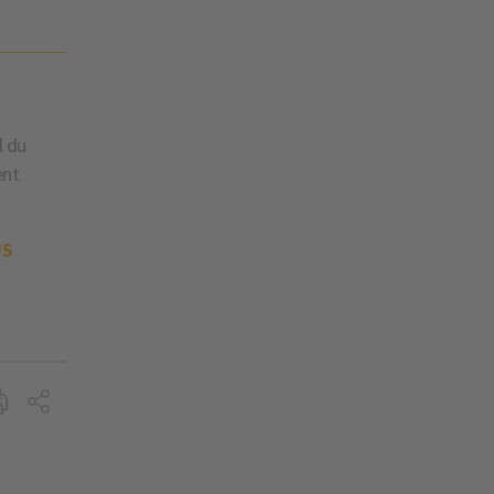
l du
ent
US