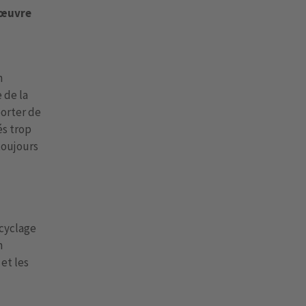
 œuvre
n
 de la
porter de
és trop
toujours
ecyclage
n
et les