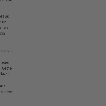
rs les
e un
. Les
000
dans un
nelier
s. Cette
lle-ci
à
iaux
ruction.