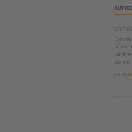
AUTRE
27.07.20
Comblem
brèche 
canal de
à la mer
EN SAV