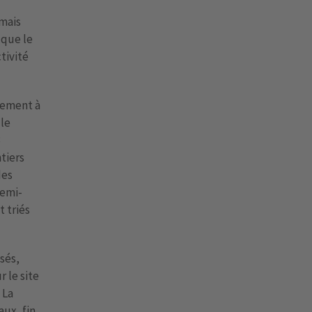
mais
 que le
tivité
gement à
 le
3
tiers
des
semi-
t triés
sés,
r le site
 La
ux, fin