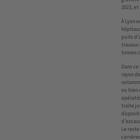
2023, et
À Lyon e
hôpitaux
puits d’
travaux 
tonnes d
Dans ce 
rayon de
notamme
ou bien 
opératio
traite j
disposit
d’excava
Le reste
carrières