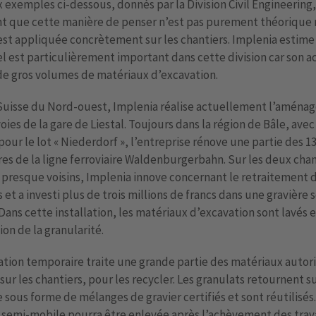
 exemples ci-dessous, donnés par la Division Civil Engineering,
t que cette manière de penser n’est pas purement théorique 
est appliquée concrètement sur les chantiers. Implenia estime
l est particulièrement important dans cette division car son ac
de gros volumes de matériaux d’excavation.
 Suisse du Nord-ouest, Implenia réalise actuellement l’aména
oies de la gare de Liestal. Toujours dans la région de Bâle, avec
pour le lot « Niederdorf », l’entreprise rénove une partie des 1
es de la ligne ferroviaire Waldenburgerbahn. Sur les deux chan
 presque voisins, Implenia innove concernant le retraitement 
 et a investi plus de trois millions de francs dans une gravière 
Dans cette installation, les matériaux d’excavation sont lavés e
ion de la granularité.
lation temporaire traite une grande partie des matériaux autori
sur les chantiers, pour les recycler. Les granulats retournent su
e sous forme de mélanges de gravier certifiés et sont réutilisés.
 semi-mobile pourra être enlevée après l’achèvement des trava