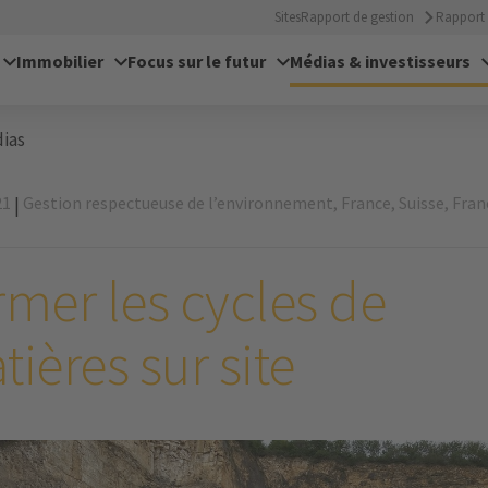
Sites
Rapport de gestion
Rapport 
Immobilier
Focus sur le futur
Médias & investisseurs
ias
21
Gestion respectueuse de l’environnement,
France,
Suisse,
Fran
|
rmer les cycles de
ières sur site