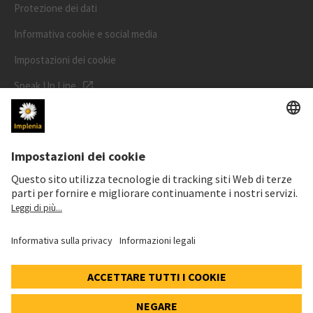
Protezione dei dati
Informativa cookie e social media
Impostazioni dei cookie
Speak Up Line
PREZZO DELL'AZIONE
SWX: Implenia AG
ISIN: CH0023868554
62,30 CHF
0,00 CHF
(0,00%)
Dettagli