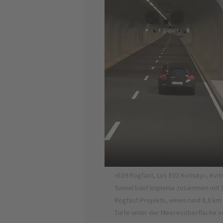
ut eine ARGE unter
«E39 Rogfast, Los E02 Kvitsøy», Kv
 2.1 km langen Doppel-
Tunnel baut Implenia zusammen mit 
ichen Civil, Tunnelbau,
Rogfast-Projekts, einen rund 8,8 km
Tiefe unter der Meeresoberfläche ve