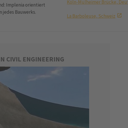
Köln-Mülheimer Brücke, Deu
: Implenia orientiert
n jedes Bauwerks.
La Barboleuse, Schweiz
N CIVIL ENGINEERING