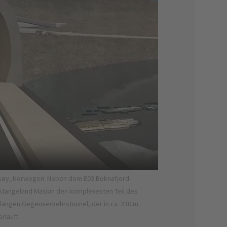
itsøy, Norwegen: Neben dem E03 Boknafjord-
«Talbrücke Se
Stangeland Maskin den komplexesten Teil des
als technisch
 langen Gegenverkehrstunnel, der in ca. 230 m
langen Spannb
rläuft.