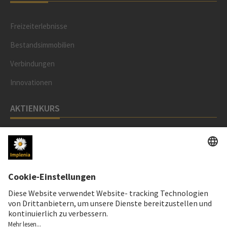
Freizeiterlebnisse
Bestandsimmobilien
Verbindungen
Innovationen
AKTIENKURS
SWX: Implenia AG
ISIN: CH0023868554
62,30 CHF
-0,40 CHF
(-0,64%)
Details
LINKS