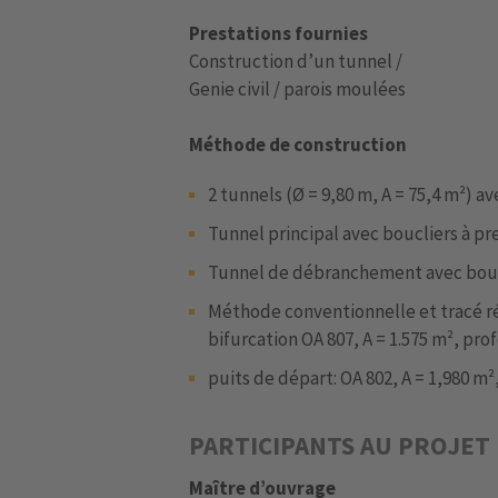
Prestations fournies
Construction d’un tunnel /
Genie civil / parois moulées
Méthode de construction
2 tunnels (Ø = 9,80 m, A = 75,4 m²) av
Tunnel principal avec boucliers à pre
Tunnel de débranchement avec boucli
Méthode conventionnelle et tracé ré
bifurcation OA 807, A = 1.575 m², pr
puits de départ: OA 802, A = 1,980 m², 
PARTICIPANTS AU PROJET
Maître d’ouvrage