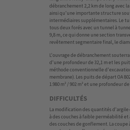
débranchement 2,2 km de long avec la 
ainsi qu'une importante structure sout
intermédiaires supplémentaires. Le tunn
tous deux forés avec un tunnel à tunn
9,8 m, ce qui donne une section transve
revêtement segmentaire final, le diamè
L'ouvrage de débranchement souterrain
d'une profondeur de 32,1 m et les puit
méthode conventionnelle d'excavation
membrane). Les puits de départ OA 802 
1.980 m² / 902 m² et une profondeur de 
DIFFICULTÉS
La modification des quantités d'argil
à des couches à faible perméabilité et 
des couches de gonflement. La coupe à 