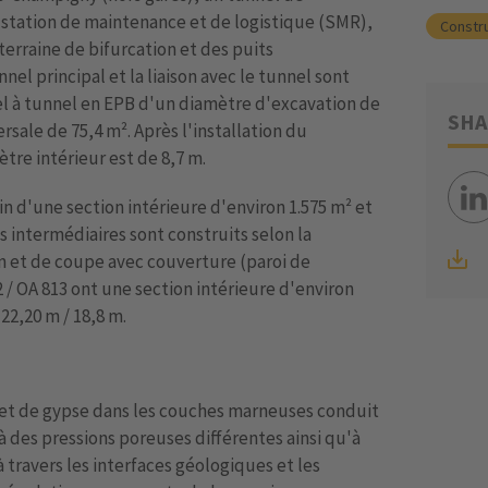
station de maintenance et de logistique (SMR),
Constru
erraine de bifurcation et des puits
el principal et la liaison avec le tunnel sont
el à tunnel en EPB d'un diamètre d'excavation de
SHA
rsale de 75,4 m². Après l'installation du
tre intérieur est de 8,7 m.
 d'une section intérieure d'environ 1.575 m² et
s intermédiaires sont construits selon la
 et de coupe avec couverture (paroi de
/ OA 813 ont une section intérieure d'environ
22,20 m / 18,8 m.
e et de gypse dans les couches marneuses conduit
à des pressions poreuses différentes ainsi qu'à
travers les interfaces géologiques et les