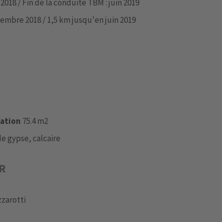
 2018 / Fin de la conduite TBM : juin 2019
embre 2018 / 1,5 km jusqu'en juin 2019
vation
75.4 m2
de gypse, calcaire
ER
zzarotti