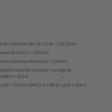
ec 6+1 voussoirs (Øi = 8,7 m, W = 1,5 & 2,0 m)
ssion de terre (L = 4,67 km)
ers à pression de terre (L = 2,16 km)
alisé en tranchée couverte : ouvrage de
ofondeur = 32,1 m
prof. = 22.20 m / OA 813, A = 902 m², prof. = 18.8 m