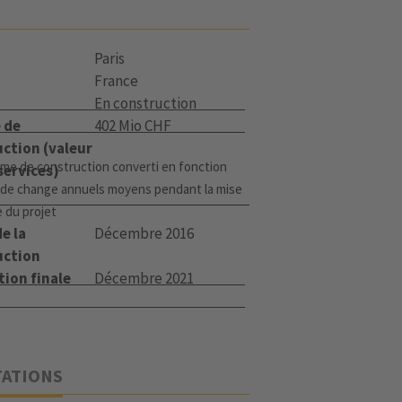
Paris
France
En construction
 de
402 Mio CHF
ction (valeur
me de construction converti en fonction
services)
 de change annuels moyens pendant la mise
 du projet
e la
Décembre 2016
uction
tion finale
Décembre 2021
TATIONS