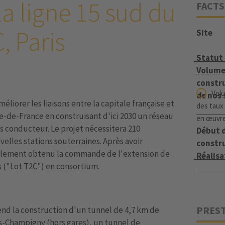
la ligne 15 sud du
FACTS
, Paris
Site
Statut
Volume
constru
Volu
de nos 
méliorer les liaisons entre la capitale française et
des taux
Île-de-France en construisant d'ici 2030 un réseau
en œuvre
ns conducteur. Le projet nécessitera 210
Début d
elles stations souterraines. Après avoir
constr
galement obtenu la commande de l'extension de
Réalisa
s ("Lot T2C") en consortium.
PRES
d la construction d'un tunnel de 4,7 km de
rs-Champigny (hors gares), un tunnel de