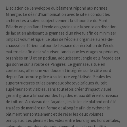
L'isolation de l'enveloppe du bâtiment répond aux normes
Minergie. Le désir d'harmonisation avec le site a conduit les
architectes à suivre subjectivement la silhouette du Mont-
Pèlerin en planifiant l'école en gradins sur la pente en direction
du lac et en abaissant le gymnase d'un niveau afin de minimiser
l'impact volumétrique. Le plan de l'école s'organise au rez-de-
chaussée inférieur autour de l'espace de récréation de l'école
maternelle afin de la sécuriser, tandis que les étages supérieurs,
organisés en U et en podium, adoucissent l'angle et la façade est
qui donne sur la route de Pangires. Le gymnase, situé en
contrebas, offre une vue douce et intégrée sur le côté nord
depuis l'autoroute grâce à sa toiture végétalisée. Seules les
superstructures et les panneaux photovoltaïques du toit
supérieur sont visibles, sans toutefois créer d'impact visuel
gênant grâce à la hauteur des façades et aux différents niveaux
de toiture. Au niveau des façades, les têtes de plafond ont été
traitées de manière uniforme et allongée afin de rythmer le
bâtiment horizontalement et de relier les deux volumes
principaux. Les pleins et les vides entre leurs lignes horizontales,
volontairement désordonnés, rompent avec la verticalité,