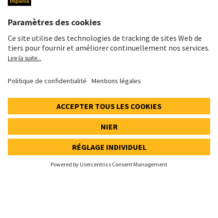
Mentions légales
Données personnelles
Déclaration cookies et social media
Paramètres de confidentialité
Speak Up Line
PRIX DE L'ACTION
SWX: Implenia AG
ISIN: CH0023868554
62,50 CHF
-0,20 CHF
(-0,32%)
Details