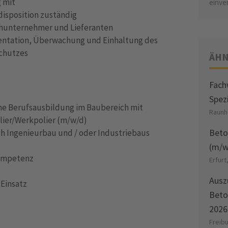
g mit
einve
ldisposition zuständig
chunternehmer und Lieferanten
mentation, Überwachung und Einhaltung des
chutzes
ÄHN
Fach
Spez
he Berufsausbildung im Baubereich mit
Raunh
lier/Werkpolier (m/w/d)
Beto
ch Ingenieurbau und / oder Industriebaus
(m/w
ompetenz
Erfurt
Ausz
 Einsatz
Beto
2026
Freib