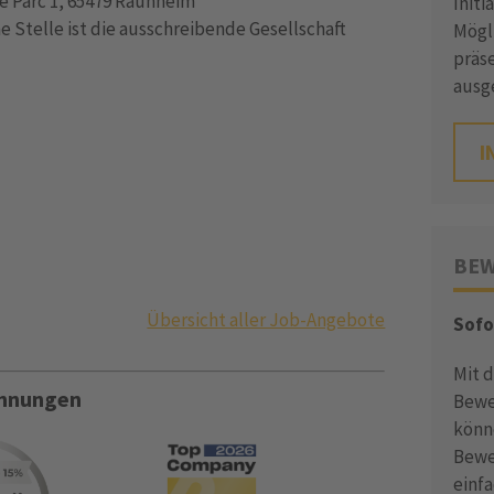
 Parc 1, 65479 Raunheim
Init
 Stelle ist die ausschreibende Gesellschaft
Mögli
präse
ausg
I
BEW
Übersicht aller Job-Angebote
Sofo
Mit 
ichnungen
Bewe
könn
Bewe
einf