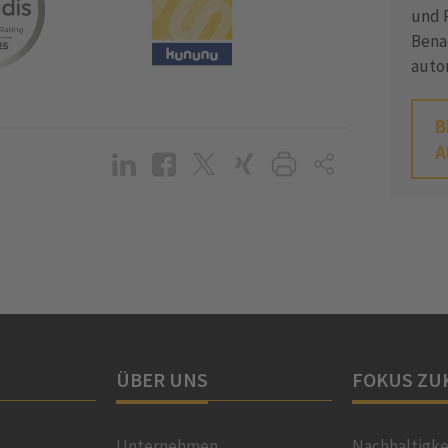
und P
Bena
auto
B
A
ÜBER UNS
FOKUS ZU
Unternehmen
Nachhaltigke