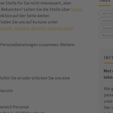
e Stelle für Sie nicht interessant, aber
r Bekannten? Leiten Sie die Stelle über
Social-
Job 10
nktion auf der Seite weiter.
Impleni
finden Sie uns auf kununu unter
 Gehalt, Karriere, Benefits (kununu.com)
Gewerb
Mitarbe
en Personalberatungen zusammen. Weitere
INI
Mut
lohn
Rufen Sie an oder schicken Sie uns eine
War 
enia.com
pass
unse
bereich Personal
hier 