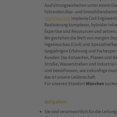
Ausführungseinheiten unter einem Dac
führenden Bau- und Immobiliendienst
implenia.com
. Implenia Civil Enginee
Realisierung komplexer, hybrider Infr
Expertise und Ressourcen und setzen 
Wir gestalten die Welt von morgen: D
Ingenieurbau (Civil) und Spezialtiefba
langjährigen Erfahrung und Fachexpert
Kunden. Das Entwerfen, Planen und Ba
Straße, Wasserstraßen und Industrie 
und beeinflussen, wie zukünftige mod
das ist unsere Leidenschaft.
Für unseren Standort
München
suche
Aufgaben
Sie sind verantwortlich für die Leitu