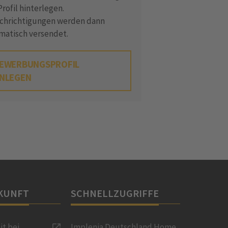
rofil hinterlegen.
chrichtigungen werden dann
matisch versendet.
EWERBUNGSPROFIL
NLEGEN
KUNFT
SCHNELLZUGRIFFE
it bei
Implenia Deutschland Home