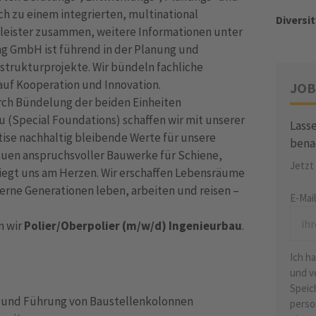
h zu einem integrierten, multinational
Diversit
leister zusammen, weitere Informationen unter
ring GmbH ist führend in der Planung und
astrukturprojekte. Wir bündeln fachliche
auf Kooperation und Innovation.
JOB
urch Bündelung der beiden Einheiten
u (Special Foundations) schaffen wir mit unserer
Lasse
ise nachhaltig bleibende Werte für unsere
bena
uen anspruchsvoller Bauwerke für Schiene,
Jetzt
liegt uns am Herzen. Wir erschaffen Lebensräume
erne Generationen leben, arbeiten und reisen –
E-Mai
n wir
Polier/Oberpolier (m/w/d) Ingenieurbau
.
Ich h
und v
Speic
ng und Führung von Baustellenkolonnen
perso