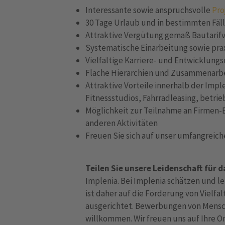
Interessante sowie anspruchsvolle
Pro
30 Tage Urlaub und in bestimmten Fäl
Attraktive Vergütung gemäß Bautarif
Systematische Einarbeitung sowie pr
Vielfältige Karriere- und Entwicklun
Flache Hierarchien und Zusammenarb
Attraktive Vorteile innerhalb der Impl
Fitnessstudios, Fahrradleasing, betrie
Möglichkeit zur Teilnahme an Firmen-
anderen Aktivitäten
Freuen Sie sich auf unser umfangreic
Teilen Sie unsere Leidenschaft für 
Implenia. Bei Implenia schätzen und l
ist daher auf die Förderung von Vielfa
ausgerichtet. Bewerbungen von Mensc
willkommen. Wir freuen uns auf Ihre 