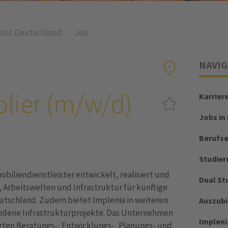
obs Deutschland
Job
NAVIG
olier (m/w/d)
Karrier
Jobs in
Berufs
Studier
biliendienstleister entwickelt, realisiert und
Dual St
Arbeitswelten und Infrastruktur für künftige
eutschland. Zudem bietet Implenia in weiteren
Auszub
dene Infrastrukturprojekte. Das Unternehmen
Impleni
erten Beratungs-, Entwicklungs-, Planungs- und