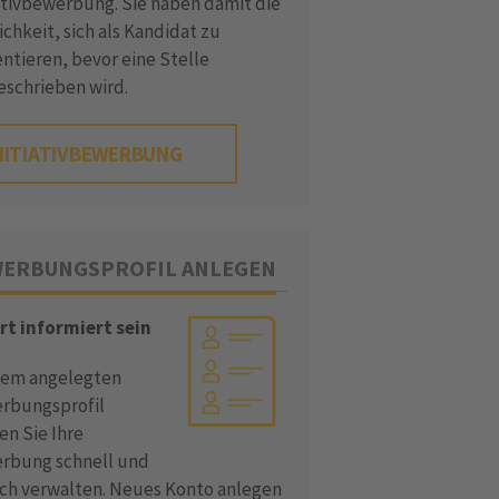
iativbewerbung. Sie haben damit die
chkeit, sich als Kandidat zu
ntieren, bevor eine Stelle
eschrieben wird.
NITIATIVBEWERBUNG
ERBUNGSPROFIL ANLEGEN
rt informiert sein
dem angelegten
rbungsprofil
en Sie Ihre
rbung schnell und
ach verwalten. Neues Konto anlegen