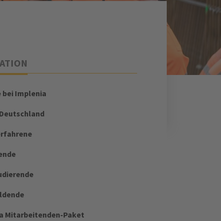
ATION
e bei Implenia
 Deutschland
erfahrene
ende
udierende
ildende
a Mitarbeitenden-Paket