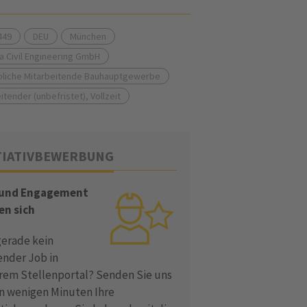
449
DEU
München
a Civil Engineering GmbH
liche Mitarbeitende Bauhauptgewerbe
itender (unbefristet), Vollzeit
TIATIVBEWERBUNG
 und Engagement
en sich
gerade kein
ender Job in
rem Stellenportal? Senden Sie uns
in wenigen Minuten Ihre