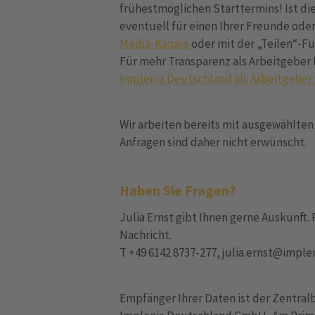
frühestmöglichen Starttermins! Ist dies
eventuell für einen Ihrer Freunde ode
Media-Kanäle
oder mit der „Teilen“-Fu
Für mehr Transparenz als Arbeitgeber 
Implenia Deutschland als Arbeitgeber:
Wir arbeiten bereits mit ausgewählt
Anfragen sind daher nicht erwünscht.
Haben Sie Fragen?
Julia Ernst gibt Ihnen gerne Auskunft. 
Nachricht.
T +49 6142 8737-277, julia.ernst@impl
Empfänger Ihrer Daten ist der Zentral