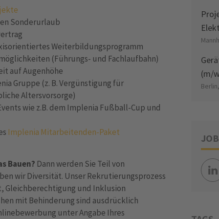
jekte
Proj
len Sonderurlaub
Elek
vertrag
Mannh
axisorientiertes Weiterbildungsprogramm
gsmöglichkeiten (Führungs- und Fachlaufbahn)
Gerä
eit auf Augenhöhe
(m/w
enia Gruppe (z. B. Vergünstigung für
Berlin
bliche Altersvorsorge)
Events wie z.B. dem Implenia Fußball-Cup und
hes
Implenia Mitarbeitenden-Paket
JOB
das Bauen?
Dann werden Sie Teil von
eben wir Diversität. Unser Rekrutierungsprozess
lt, Gleichberechtigung und Inklusion
hen mit Behinderung sind ausdrücklich
Onlinebewerbung unter Angabe Ihres
TAGS