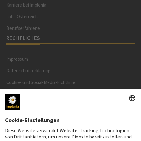
Karriere bei Implenia
Jobs Österreich
Berufserfahrene
RECHTLICHES
Impressum
Datenschutzerklärung
Cookie- und Social-Media-Richtlinie
Cookie-Einstellungen
AKTIENKURS
SWX: Implenia AG
ISIN: CH0023868554
62,70 CHF