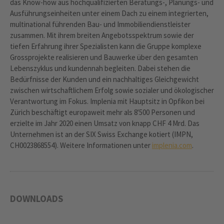
das Know-how aus hochqualifizierten Beratungs-, Planungs- und
Ausführungseinheiten unter einem Dach zu einem integrierten,
multinational führenden Bau- und Immobiliendienstleister
zusammen. Mit ihrem breiten Angebotsspektrum sowie der
tiefen Erfahrung ihrer Spezialisten kann die Gruppe komplexe
Grossprojekte realisieren und Bauwerke über den gesamten
Lebenszyklus und kundennah begleiten. Dabei stehen die
Bedürfnisse der Kunden und ein nachhaltiges Gleichgewicht
zwischen wirtschaftlichem Erfolg sowie sozialer und ökologischer
Verantwortung im Fokus. Implenia mit Hauptsitz in Opfikon bei
Zürich beschäftigt europaweit mehr als 8'500 Personen und
erzielte im Jahr 2020 einen Umsatz von knapp CHF 4 Mrd. Das
Unternehmen ist an der SIX Swiss Exchange kotiert (IMPN,
CH0023868554). Weitere Informationen unter
implenia.com
.
DOWNLOADS